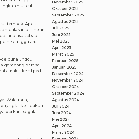
November 2025
ggangkan muncul
Oktober 2025
September 2025
Agustus 2025
rut tampak. Apa sih
Juli 2025
, pembalasan disimpan
Juni 2025
besar biasa sebab
poin keunggulan.
Mei 2025
April 2025
Maret 2025
tode guna unggul
Februari 2025
ma gampang berasal
Januari 2025
al / makin kecil pada
Desember 2024
November 2024
Oktober 2024
September 2024
ya. Walaupun,
Agustus 2024
 menyingkir kelabakan
Juli 2024
ya perkara segala
Juni 2024
Mei 2024
April 2024
Maret 2024
Februari 2024