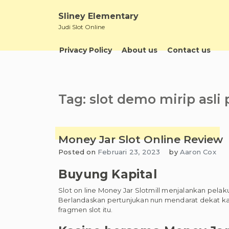
Skip
to
Sliney Elementary
content
Judi Slot Online
Privacy Policy
About us
Contact us
Tag:
slot demo mirip asli 
Money Jar Slot Online Review
Posted on
Februari 23, 2023
by
Aaron Cox
Buyung Kapital
Slot on line Money Jar Slotmill menjalankan pel
Berlandaskan pertunjukan nun mendarat dekat ka
fragmen slot itu.