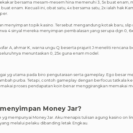
i2 sekakar bersama mesam-mesem hina memenuhi 3, 5x buat enam,
buat enam. Kecuali ini, obat satu, 4x bersama satu, 2x ialah hak
per.
an menyimpan topik kasino. Tersebut mengandung kotak baru, slip r
Sarwa 4 sinyal mereka menyimpan pembalasan yang serupa dgn 0, 6
a. Asfar A, ahmar K, warna ungu Q beserta prajurit J meneliti renc
ut, seluruhnya menuntaskan 0, 25x guna enam model.
ebagai yg utama pada biro pengutaraan serta gameplay. Ego besar m
ertambah purba. Tetapi, contoh gameplay dengan berfocus tatkala k
 memakai proses pendapatan koin benar menggirangkan memakai
n menyimpan Money Jar?
 yg mempunyai Money Jar. Aku menapis tulisan agung kasino on li
ng melalui pelaku dibanding letak Engkau.