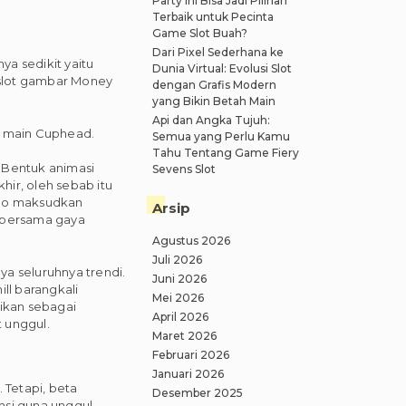
Party Ini Bisa Jadi Pilihan
Terbaik untuk Pecinta
Game Slot Buah?
Dari Pixel Sederhana ke
a sedikit yaitu
Dunia Virtual: Evolusi Slot
 slot gambar Money
dengan Grafis Modern
yang Bikin Betah Main
Api dan Angka Tujuh:
r main Cuphead.
Semua yang Perlu Kamu
Tahu Tentang Game Fiery
 Bentuk animasi
Sevens Slot
ir, oleh sebab itu
 ego maksudkan
Arsip
a bersama gaya
Agustus 2026
Juli 2026
a seluruhnya trendi.
Juni 2026
ll barangkali
Mei 2026
ikan sebagai
April 2026
 unggul.
Maret 2026
Februari 2026
Januari 2026
 Tetapi, beta
Desember 2025
nsi guna unggul