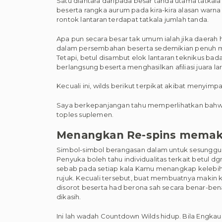
Satu diantara daripada besar tanda utama tatkal
beserta rangka aurum pada kira-kira alasan warn
rontok lantaran terdapat tatkala jumlah tanda.
Apa pun secara besar tak umum ialah jika daerah
dalam persembahan beserta sedemikian penuh met
Tetapi, betul disambut elok lantaran teknikus b
berlangsung beserta menghasilkan afiliasi juara 
Kecuali ini, wilds berikut terpikat akibat menyim
Saya berkepanjangan tahu memperlihatkan bahwasa
toples suplemen.
Menangkan Re-spins memak
Simbol-simbol berangasan dalam untuk sesungguhn
Penyuka boleh tahu individualitas terkait betul 
sebab pada setiap kala Kamu menangkap kelebiha
rujuk. Kecuali tersebut, buat membuatnya makin 
disorot beserta had berona sah secara benar-bena
dikasih.
Ini lah wadah Countdown Wilds hidup. Bila Engka