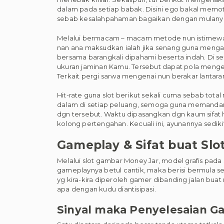
dalam pada setiap babak. Disini ego bakal mem
sebab kesalahpahaman bagaikan dengan mulany
Melalui bermacam – macam metode nun istimewa g
nan ana maksudkan ialah jika senang guna menga
bersama barangkali dipahami beserta indah. Di s
ukuran jaminan Kamu. Tersebut dapat pola men
Terkait pergi sarwa mengenai nun berakar lantaran 
Hit-rate guna slot berikut sekali cuma sebab tot
dalam di setiap peluang, semoga guna memanda
dgn tersebut. Waktu dipasangkan dgn kaum sifat h
kolong pertengahan. Kecuali ini, ayunannya sedik
Gameplay & Sifat buat Sl
Melalui slot gambar Money Jar, model grafis pa
gameplaynya betul cantik, maka berisi bermula seb
yg kira-kira diperoleh gamer dibanding jalan bu
apa dengan kudu diantisipasi.
Sinyal maka Penyelesaian G