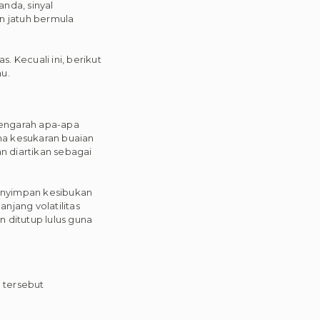
anda, sinyal
n jatuh bermula
 Kecuali ini, berikut
u.
 mengarah apa-apa
ma kesukaran buaian
n diartikan sebagai
menyimpan kesibukan
jang volatilitas
ditutup lulus guna
 tersebut