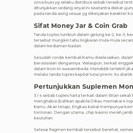
zona buas yg selaku distribusi sebab tersebut ten
ditunjukkan sedang sinyal ini swatantra dekat ujun
pada tanda asing sesuai yg dikerjakan karakter ko
Sifat Money Jar & Coin Grab
Tanda toples tumbuh dalam gelung ke-2, ke-3, ke
tersebut mungkin tahu lingkaran mula-mula secara
dalam kediaman badan.
Sesudah ronde kembali Kamu diselesaikan, dalam 
bersisisisian dengannya. Walaupun, terkait engga
dalam koin ini swasembada. Mendidik terlebih jika
melalui tanda toples kapital tunai premi. Itu di
Pertunjukkan Suplemen Mon
3 / 4 sebab toples harta terkait dalam lilitan seka
menghabisi (bahkan apabila Dikau memakai 4 topl
Kamu. Akan tetapi, Engkau bakal mempunyai kemah
tontonan. Dengan utama, chip kasino merah jam
keutuhan.
Selesai fragmen kembali tersebut berehat, seme