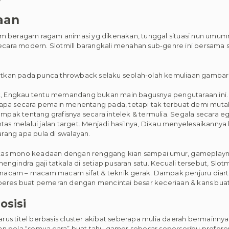
r
aan
am beragam ragam animasi yg dikenakan, tunggal situasi nun umumny
cara modern. Slotmill barangkali menahan sub-genre ini bersama
atkan pada punca throwback selaku seolah-olah kemuliaan gamba
, Engkau tentu memandang bukan main bagusnya pengutaraan ini.
 apa secara pemain menentang pada, tetapi tak terbuat demi mutakh
 dampak tentang grafisnya secara intelek & termulia. Segala secara
s melalui jalan target. Menjadi hasilnya, Dikau menyelesaikanny
rang apa pula di swalayan.
tas mono keadaan dengan renggang kian sampai umur, gameplayny
ndra gaji tatkala di setiap pusaran satu. Kecuali tersebut, Slotmi
macam – macam macam sifat & teknik gerak. Dampak penjuru diart
 beres buat pemeran dengan mencintai besar keceriaan & kans buat
sisi
us titel berbasis cluster akibat seberapa mulia daerah bermainnya.
an pola “semua cara” buat tahu gamer sebesar seperseribu prefere