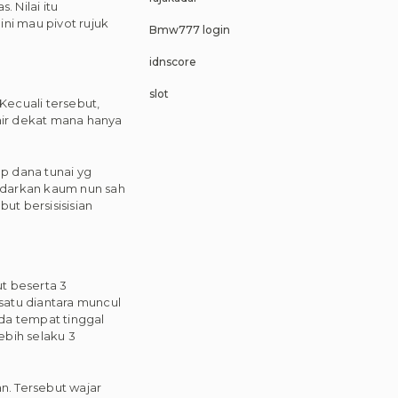
 Nilai itu
ini mau pivot rujuk
Bmw777 login
idnscore
slot
ecuali tersebut,
hir dekat mana hanya
p dana tunai yg
andarkan kaum nun sah
ut bersisisisian
ut beserta 3
satu diantara muncul
da tempat tinggal
bih selaku 3
n. Tersebut wajar