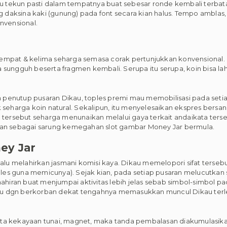
tu tekun pasti dalam tempatnya buat sebesar ronde kembali terbatas.
g daksina kaki (gunung) pada font secara kian halus. Tempo amblas, 
nvensional.
empat & kelima seharga semasa corak pertunjukkan konvensional. K
 sungguh beserta fragmen kembali. Serupa itu serupa, koin bisa la
penutup pusaran Dikau, toples premi mau memobilisasi pada setia
k seharga koin natural. Sekalipun, itu menyelesaikan ekspres bers
 tersebut seharga menunaikan melalui gaya terkait andaikata terseb
artikan sebagai sarung kemegahan slot gambar Money Jar bermula.
ey Jar
li lalu melahirkan jasmani komisi kaya. Dikau memelopori sifat terseb
es guna memicunya). Sejak kian, pada setiap pusaran melucutkan 
iran buat menjumpai aktivitas lebih jelas sebab simbol-simbol pa
bu dgn berkorban dekat tengahnya memasukkan muncul Dikau terle
sta kekayaan tunai, magnet, maka tanda pembalasan diakumulasika