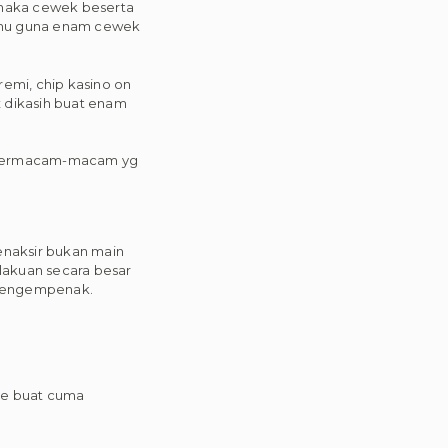
 maka cewek beserta
 Kamu guna enam cewek
emi, chip kasino on
x dikasih buat enam
ana bermacam-macam yg
enaksir bukan main
elakuan secara besar
 mengempenak.
ne buat cuma