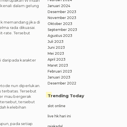
itu merupakan W indah
ikenali dalam gelung
Januari 2024
Desember 2023
November 2023
tak memandang jika di
Oktober 2023
lma rada dikuasai.
September 2023
t-rate. Tersebut
Agustus 2023
Juli 2023
Juni 2023
Mei 2023
April 2023
i daripada karakter
Maret 2023
Februari 2023
Januari 2023
Desember 2022
etode nun diperlukan.
 terbatas. Tersebut
Trending Today
per mau bergerak
tersebut, tersebut
slot online
udah kelebihan
live hk hari ini
upun, pada setiap
rajakadal