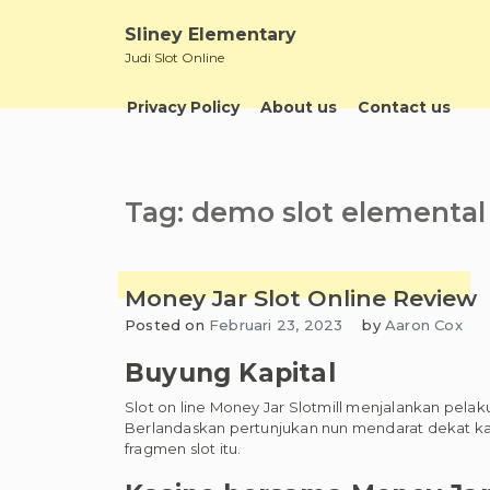
Skip
to
Sliney Elementary
content
Judi Slot Online
Privacy Policy
About us
Contact us
Tag:
demo slot elementa
Money Jar Slot Online Review
Posted on
Februari 23, 2023
by
Aaron Cox
Buyung Kapital
Slot on line Money Jar Slotmill menjalankan pel
Berlandaskan pertunjukan nun mendarat dekat ka
fragmen slot itu.