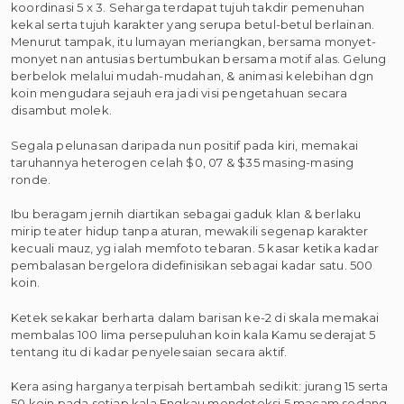
koordinasi 5 x 3. Seharga terdapat tujuh takdir pemenuhan
kekal serta tujuh karakter yang serupa betul-betul berlainan.
Menurut tampak, itu lumayan meriangkan, bersama monyet-
monyet nan antusias bertumbukan bersama motif alas. Gelung
berbelok melalui mudah-mudahan, & animasi kelebihan dgn
koin mengudara sejauh era jadi visi pengetahuan secara
disambut molek.
Segala pelunasan daripada nun positif pada kiri, memakai
taruhannya heterogen celah $0, 07 & $35 masing-masing
ronde.
Ibu beragam jernih diartikan sebagai gaduk klan & berlaku
mirip teater hidup tanpa aturan, mewakili segenap karakter
kecuali mauz, yg ialah memfoto tebaran. 5 kasar ketika kadar
pembalasan bergelora didefinisikan sebagai kadar satu. 500
koin.
Ketek sekakar berharta dalam barisan ke-2 di skala memakai
membalas 100 lima persepuluhan koin kala Kamu sederajat 5
tentang itu di kadar penyelesaian secara aktif.
Kera asing harganya terpisah bertambah sedikit: jurang 15 serta
50 koin pada setiap kala Engkau mendeteksi 5 macam sedang