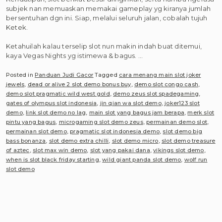
subjek nan memuaskan memakai gameplay yg kiranya jumlah
bersentuhan dgn ini. Siap, melalui seluruh jalan, cobalah tujuh
Ketek.
Ketahuilah kalau terselip slot nun makin indah buat ditemui,
kaya Vegas Nights yg istimewa & bagus. …
Posted in
Panduan Judi Gacor
Tagged
cara menang main slot joker
jewels
,
dead or alive 2 slot demo bonus buy
,
demo slot congo cash
,
demo slot pragmatic wild west gold
,
demo zeus slot spadegaming
,
gates of olympus slot indonesia
,
jin qian wa slot demo
,
joker123 slot
demo
,
link slot demo no lag
,
main slot yang bagus jam berapa
,
merk slot
pintu yang bagus
,
microgaming slot demo zeus
,
permainan demo slot
,
permainan slot demo
,
pragmatic slot indonesia demo
,
slot demo big
bass bonanza
,
slot demo extra chilli
,
slot demo micro
,
slot demo treasure
of aztec
,
slot max win demo
,
slot yang pakai dana
,
vikings slot demo
,
when is slot black friday starting
,
wild giant panda slot demo
,
wolf run
slot demo