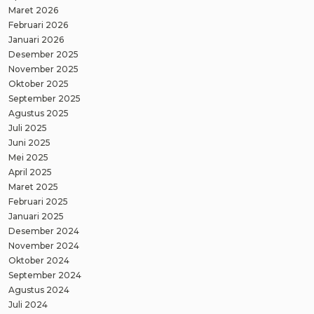
Maret 2026
Februari 2026
Januari 2026
Desember 2025
November 2025
Oktober 2025
September 2025
Agustus 2025
Juli 2025
Juni 2025
Mei 2025
April 2025
Maret 2025
Februari 2025
Januari 2025
Desember 2024
November 2024
Oktober 2024
September 2024
Agustus 2024
Juli 2024