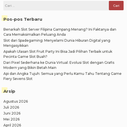
Cari
untuk:
Pos-pos Terbaru
Benarkah Slot Server Filipina Gampang Menang? Ini Faktanya dan
Cara Memaksimalkan Peluang Anda
Slot dari Spadegaming: Menyelami Dunia Hiburan Digital yang
Mengasyikkan
Apakah Ulasan Slot Fruit Party Ini Bisa Jadi Pilihan Terbaik untuk
Pecinta Game Slot Buah?
Dari Pixel Sederhana ke Dunia Virtual: Evolusi Slot dengan Grafis
Modern yang Bikin Betah Main
Api dan Angka Tujuh: Semua yang Perlu Kamu Tahu Tentang Game
Fiery Sevens Slot
Arsip
Agustus 2026
Juli 2026
Juni 2026
Mei 2026
April 2026