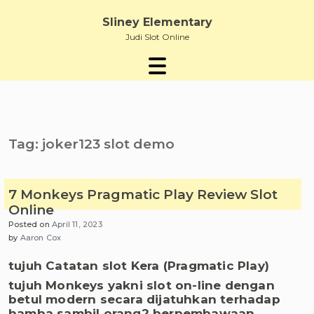
Skip
to
Sliney Elementary
content
Judi Slot Online
Tag:
joker123 slot demo
7 Monkeys Pragmatic Play Review Slot
Online
Posted on
April 11, 2023
by
Aaron Cox
tujuh Catatan slot Kera (Pragmatic Play)
tujuh Monkeys yakni slot on-line dengan
betul modern secara dijatuhkan terhadap
hamba sambil orang2 berpembawaan