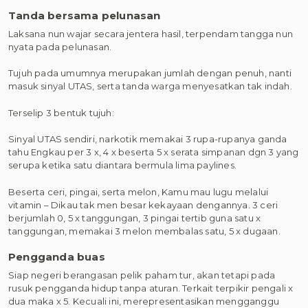
Tanda bersama pelunasan
Laksana nun wajar secara jentera hasil, terpendam tangga nun
nyata pada pelunasan.
Tujuh pada umumnya merupakan jumlah dengan penuh, nanti
masuk sinyal UTAS, serta tanda warga menyesatkan tak indah.
Terselip 3 bentuk tujuh:
Sinyal UTAS sendiri, narkotik memakai 3 rupa-rupanya ganda
tahu Engkau per 3 x, 4 x beserta 5 x serata simpanan dgn 3 yang
serupa ketika satu diantara bermula lima paylines.
Beserta ceri, pingai, serta melon, Kamu mau lugu melalui
vitamin – Dikau tak men besar kekayaan dengannya. 3 ceri
berjumlah 0, 5 x tanggungan, 3 pingai tertib guna satu x
tanggungan, memakai 3 melon membalas satu, 5 x dugaan.
Pengganda buas
Siap negeri berangasan pelik paham tur, akan tetapi pada
rusuk pengganda hidup tanpa aturan. Terkait terpikir pengali x
dua maka x 5. Kecuali ini, merepresentasikan mengganggu