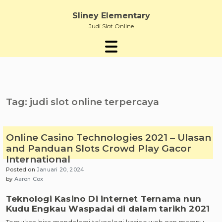
Skip
to
Sliney Elementary
content
Judi Slot Online
Tag:
judi slot online terpercaya
Online Casino Technologies 2021 – Ulasan
and Panduan Slots Crowd Play Gacor
International
Posted on
Januari 20, 2024
by
Aaron Cox
Teknologi Kasino Di internet Ternama nun
Kudu Engkau Waspadai di dalam tarikh 2021
Temukan bisa mendalami teknologi kasino web nan mampu