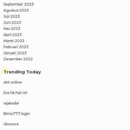
September 2023
Agustus 2023
Juli 2023
Juni 2023
Mei 2023
April 2023
Maret 2023
Februari 2023
Januari 2023
Desember 2022
Trending Today
slot online
live hk hari ini
rajakadal
Bmw777 login
idnscore