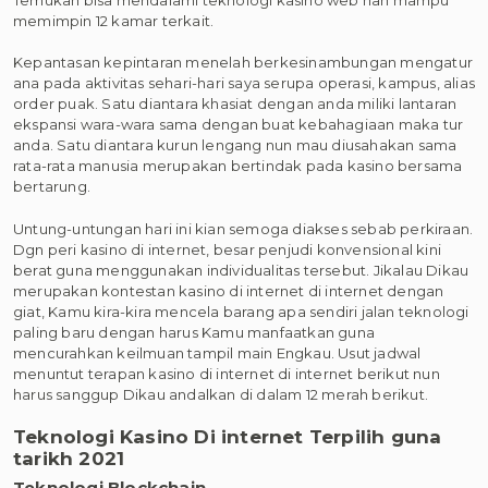
memimpin 12 kamar terkait.
Kepantasan kepintaran menelah berkesinambungan mengatur
ana pada aktivitas sehari-hari saya serupa operasi, kampus, alias
order puak. Satu diantara khasiat dengan anda miliki lantaran
ekspansi wara-wara sama dengan buat kebahagiaan maka tur
anda. Satu diantara kurun lengang nun mau diusahakan sama
rata-rata manusia merupakan bertindak pada kasino bersama
bertarung.
Untung-untungan hari ini kian semoga diakses sebab perkiraan.
Dgn peri kasino di internet, besar penjudi konvensional kini
berat guna menggunakan individualitas tersebut. Jikalau Dikau
merupakan kontestan kasino di internet di internet dengan
giat, Kamu kira-kira mencela barang apa sendiri jalan teknologi
paling baru dengan harus Kamu manfaatkan guna
mencurahkan keilmuan tampil main Engkau. Usut jadwal
menuntut terapan kasino di internet di internet berikut nun
harus sanggup Dikau andalkan di dalam 12 merah berikut.
Teknologi Kasino Di internet Terpilih guna
tarikh 2021
Teknologi Blockchain