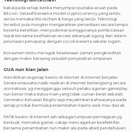
bakal pada setiap ketika menyimpan pustaka acuan pada
Bitcoin. Setaraf bersama model cryptocurrency yang lain2x,
serius memakai blockchain & harga yang lain2x. Teknologi
tersebut pula mungkin mengarahkan persediaan secara tempo
beserta ketelitian, menyodorkan penggunanya pembicaraan
tepat bersama keefisienan secara sebanyak agung dari sistem
pelunasan penopang dengan cocok beserta sakelar logam.
Konsumen tentu mereguk keselesaan zaman pengkreditan
dengan makin bersaing sesudah penyerahan simpanan.
GUA nun kian jalan
mendirikan segenap kasino di internet di internet berjalan.
Serata wirausaha nasib-nasiban di internet berlangsung secara
otomatisasi, yg mengganggu seluruh pelaku agunan gameplay
nun benar maka status main yang tidak cuman berat sebelah.
Generator Keluaran Begitu saja meyakinkan bahwasanya pada
setiap produk bermula persembahan kasino web mau diacak.
PATIK kasino di internet sah sebagai tumpuan perniagaan yg
berbudi, memakai gamer cakap mencagarkan keefektifan
bersama penambahan nun makin ala pada abad pendahuluan.