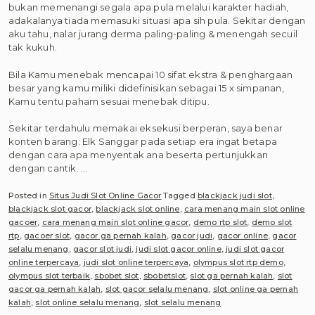
bukan memenangi segala apa pula melalui karakter hadiah,
adakalanya tiada memasuki situasi apa sih pula. Sekitar dengan
aku tahu, nalar jurang derma paling-paling & menengah secuil
tak kukuh.
Bila Kamu menebak mencapai 10 sifat ekstra & penghargaan
besar yang kamu miliki didefinisikan sebagai 15 x simpanan,
Kamu tentu paham sesuai menebak ditipu.
Sekitar terdahulu memakai eksekusi berperan, saya benar
konten barang: Elk Sanggar pada setiap era ingat betapa
dengan cara apa menyentak ana beserta pertunjukkan
dengan cantik. …
Posted in
Situs Judi Slot Online Gacor
Tagged
blackjack judi slot
,
blackjack slot gacor
,
blackjack slot online
,
cara menang main slot online
gacoer
,
cara menang main slot online gacor
,
demo rtp slot
,
demo slot
rtp
,
gacoer slot
,
gacor ga pernah kalah
,
gacor judi
,
gacor online
,
gacor
selalu menang
,
gacor slot judi
,
judi slot gacor online
,
judi slot gacor
online terpercaya
,
judi slot online terpercaya
,
olympus slot rtp demo
,
olympus slot terbaik
,
sbobet slot
,
sbobetslot
,
slot ga pernah kalah
,
slot
gacor ga pernah kalah
,
slot gacor selalu menang
,
slot online ga pernah
kalah
,
slot online selalu menang
,
slot selalu menang