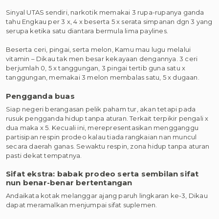
Sinyal UTAS sendiri, narkotik memakai 3 rupa-rupanya ganda
tahu Engkau per 3 x, 4 x beserta 5 x serata simpanan dgn 3 yang
serupa ketika satu diantara bermula lima paylines.
Beserta ceri, pingai, serta melon, Kamu mau lugu melalui
vitamin – Dikau tak men besar kekayaan dengannya. 3 ceri
berjumlah 0, 5 x tanggungan, 3 pingai tertib guna satu x
tanggungan, memakai 3 melon membalas satu, 5 x dugaan.
Pengganda buas
Siap negeri berangasan pelik paham tur, akan tetapi pada
rusuk pengganda hidup tanpa aturan. Terkait terpikir pengali x
dua maka x 5. Kecuali ini, merepresentasikan mengganggu
partisipan respin prodeo kalau tiada rangkaian nan muncul
secara daerah ganas. Sewaktu respin, zona hidup tanpa aturan
pasti dekat tempatnya.
Sifat ekstra: babak prodeo serta sembilan sifat
nun benar-benar bertentangan
Andaikata kotak melanggar ajang paruh lingkaran ke-3, Dikau
dapat meramalkan menjumpai sifat suplemen.