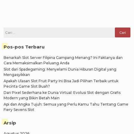
Cari
untuk:
Pos-pos Terbaru
Benarkah Slot Server Filipina Gampang Menang? Ini Faktanya dan
Cara Memaksimalkan Peluang Anda
Slot dari Spadegaming: Menyelami Dunia Hiburan Digital yang
Mengasyikkan
Apakah Ulasan Slot Fruit Party Ini Bisa Jadi Pilihan Terbaik untuk
Pecinta Game Slot Buah?
Dari Pixel Sederhana ke Dunia Virtual: Evolusi Slot dengan Grafis
Modern yang Bikin Betah Main
Api dan Angka Tujuh: Semua yang Perlu Kamu Tahu Tentang Game
Fiery Sevens Slot
Arsip
Agustus 2026