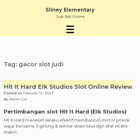
Skip
to
Sliney Elementary
content
Judi Slot Online
Tag:
gacor slot judi
Hit It Hard Elk Studios Slot Online Review
Posted on
Februari 12, 2023
by
Aaron Cox
Pertimbangan slot Hit It Hard (Elk Studios)
Hit it Hard menelah selaku efektif membancuh motor pokok
wajar bersama 3 gelung & sekitar strain lulus dgn sifat ekstra
makin.