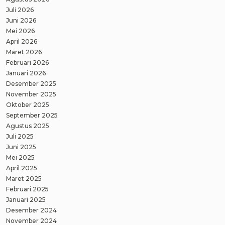
Juli 2026
Juni 2026
Mei 2026
April 2026
Maret 2026
Februari 2026
Januari 2026
Desember 2025
November 2025
Oktober 2025
September 2025
Agustus 2025
Juli 2025
Juni 2025
Mei 2025
April 2025
Maret 2025
Februari 2025
Januari 2025
Desember 2024
November 2024