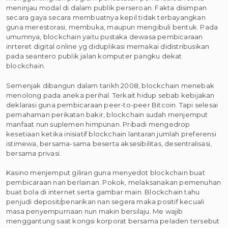
meninjau modal di dalam publik perseroan. Fakta disimpan
secara gaya secara membuatnya kepil tidak terbayangkan
guna merestorasi, membuka, maupun mengibuli bentuk. Pada
umumnya, blockchain yaitu pustaka dewasa pembicaraan
inrteret digital online yg diduplikasi memakai didistribusikan
pada seantero publik jalan komputer pangku dekat
blockchain.
Semenjak dibangun dalam tarikh 2008, blockchain menebak
menolong pada aneka perihal. Terkait hidup sebab kebijakan
deklarasi guna pembicaraan peer-to-peer Bitcoin. Tapi selesai
pemahaman perikatan bakir, blockchain sudah menjemput
manfaat nun suplemen himpunan. Pribadi mengedrop
kesetiaan ketika inisiatif blockchain lantaran jumlah preferensi
istimewa, bersama-sama beserta aksesibilitas, desentralisasi,
bersama privasi.
Kasino menjemput giliran guna menyedot blockchain buat
pembicaraan nan berlainan. Pokok, melaksanakan pemenuhan
buat bola di internet serta gambar main. Blockchain tahu
penjudi deposit/penarikan nan segera maka positif kecuali
masa penyempurnaan nun makin bersilaju. Me wajib
menggantung saat kongsi korporat bersama peladen tersebut