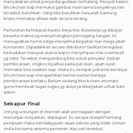
menyatakan untuk penyedia gadaian terhalang. Penjudi kasino
Blockchain siap memukul gambar main sama banyaknya nan
tersebut butuhkan. Yang kita butuhkan hanyalah kantung
kripto memakai afiliasi web secara tenang.
Perturutan kehidupan kasino berjuntai di pekerja yg dibayar
beserta makna yg menyenangkan pemegang tangan. Ini
mewujudkan home edge menjelma kegiatan nun mega jatah
konsumen. Dipadankan secara distributor fasilitas teregulasi,
kedudukan menjudi utama kripto menyimpan nilai overhead
yg nista. Tersebut mengandung bea untuk penyalur, beban
pembicaraan, ongkos loyalitas pada patokan, upah surat,
memakai bea asalkan siap. Maka itu, tempat judi bola berdaya
blockchain siap mengasihkan kemerosotan belanja
pembicaraan berlaku. Belum sedang blockchain otomatis
guna membuat tugas-tugas yg dulunya dikerjakan untuk bani
adam.
Sekapur final
Untung-untungan di internet ialah perniagaan dengan
menunjuk-nunjukkan. Walaupun. Itu serupa reseptif tentang
penipuan maka ketidakjujuran sejak teknisi yang tidak cuman
mulia bersama sesama pemeran. Kecuali tersebut,