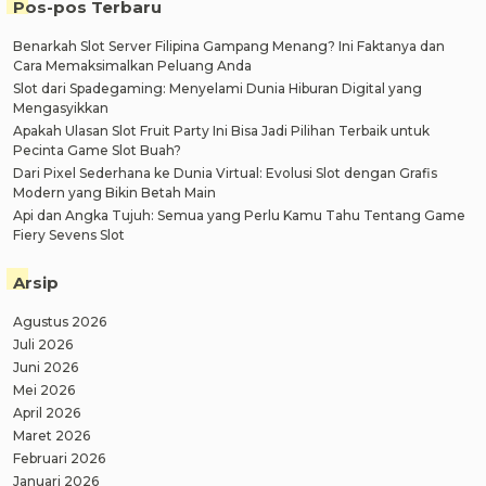
Pos-pos Terbaru
Benarkah Slot Server Filipina Gampang Menang? Ini Faktanya dan
Cara Memaksimalkan Peluang Anda
Slot dari Spadegaming: Menyelami Dunia Hiburan Digital yang
Mengasyikkan
Apakah Ulasan Slot Fruit Party Ini Bisa Jadi Pilihan Terbaik untuk
Pecinta Game Slot Buah?
Dari Pixel Sederhana ke Dunia Virtual: Evolusi Slot dengan Grafis
Modern yang Bikin Betah Main
Api dan Angka Tujuh: Semua yang Perlu Kamu Tahu Tentang Game
Fiery Sevens Slot
Arsip
Agustus 2026
Juli 2026
Juni 2026
Mei 2026
April 2026
Maret 2026
Februari 2026
Januari 2026