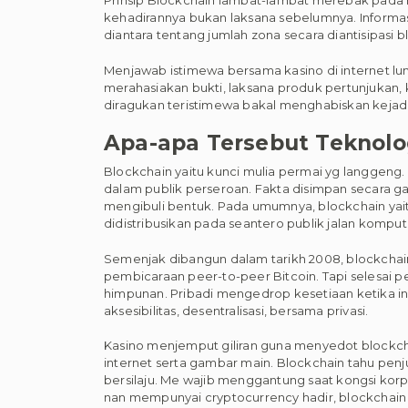
Prinsip Blockchain lambat-lambat merebak pada 
kehadirannya bukan laksana sebelumnya. Informas
diantara tentang jumlah zona secara diantisipasi 
Menjawab istimewa bersama kasino di internet 
merahasiakan bukti, laksana produk pertunjukan,
diragukan teristimewa bakal menghabiskan kejadi
Apa-apa Tersebut Teknolo
Blockchain yaitu kunci mulia permai yg langgen
dalam publik perseroan. Fakta disimpan secara 
mengibuli bentuk. Pada umumnya, blockchain yait
didistribusikan pada seantero publik jalan kompu
Semenjak dibangun dalam tarikh 2008, blockchai
pembicaraan peer-to-peer Bitcoin. Tapi selesai
himpunan. Pribadi mengedrop kesetiaan ketika ini
aksesibilitas, desentralisasi, bersama privasi.
Kasino menjemput giliran guna menyedot blockch
internet serta gambar main. Blockchain tahu pen
bersilaju. Me wajib menggantung saat kongsi korp
nan mempunyai cryptocurrency hadir, blockchai