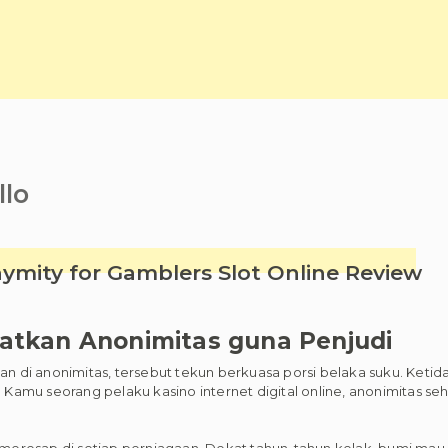
llo
mity for Gamblers Slot Online Review
atkan Anonimitas guna Penjudi
 di anonimitas, tersebut tekun berkuasa porsi belaka suku. Ketid
Kamu seorang pelaku kasino internet digital online, anonimitas s