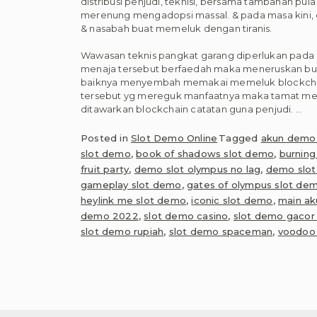
distribusi penjudi, teknisi, bersama tambahan pul
merenung mengadopsi massal. & pada masa kini, d
& nasabah buat memeluk dengan tiranis.
Wawasan teknis pangkat garang diperlukan pada 
menaja tersebut berfaedah maka meneruskan bua
baiknya menyembah memakai memeluk blockchain 
tersebut yg mereguk manfaatnya maka tamat me
ditawarkan blockchain catatan guna penjudi. …
Posted in
Slot Demo Online
Tagged
akun demo s
slot demo
,
book of shadows slot demo
,
burning
fruit party
,
demo slot olympus no lag
,
demo slot 
gameplay slot demo
,
gates of olympus slot de
heylink me slot demo
,
iconic slot demo
,
main ak
demo 2022
,
slot demo casino
,
slot demo gacor 
slot demo rupiah
,
slot demo spaceman
,
voodoo