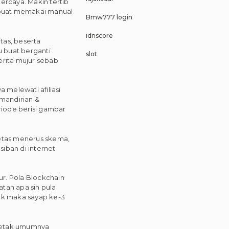
rcaya. Makin tertib
o buat memakai manual
Bmw777 login
idnscore
tas, beserta
 buat berganti
slot
rita mujur sebab
melewati afiliasi
mandirian &
iode berisi gambar
retas menerus skema,
iban di internet
r. Pola Blockchain
an apa sih pula.
ank maka sayap ke-3
 Letak umumnya