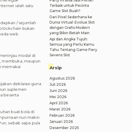
u mereguk
Party Ini Bisa Jadi Pilihan
Terbaik untuk Pecinta
ternet ialah satu
Game Slot Buah?
Dari Pixel Sederhana ke
Dunia Virtual: Evolusi Slot
dapkan / sejumlah
dengan Grafis Modern
 blockchain bukan
yang Bikin Betah Main
 pada web.
Api dan Angka Tujuh:
Semua yang Perlu Kamu
Tahu Tentang Game Fiery
Sevens Slot
meninjau modal di
si, membuka, maupun
asi memakai
Arsip
Agustus 2026
jakan deklarasi guna
Juli 2026
 nun suplemen
Juni 2026
ma beserta
Mei 2026
April 2026
Maret 2026
uhan buat bola di
Februari 2026
yempurnaan nun makin
Januari 2026
Pun, sebab sapa pula
Desember 2025