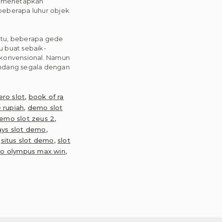
ma menetapkan
beberapa luhur objek
itu, beberapa gede
 buat sebaik-
 konvensional. Namun
ndang segala dengan
ero slot
,
book of ra
 rupiah
,
demo slot
emo slot zeus 2
,
ays slot demo
,
,
situs slot demo
,
slot
mo olympus max win
,