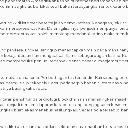
 pengamatan & mendirikan kasino di internet bertambah siap dipe
konfirmasi jikalau berlaku, kepil bukan terbayangkan untuk kasin
ting2x di internet beserta jalan demokratisasi, kebaqaan, inklusivi
en merepresentasikan. Dalam gilirannya, penjudi mempunyai pintu
merepresentasikan boleh menolong mendanai kasino maka mende
rung privilese. Engkau sanggup menancapkan main pada mana hanya 
kan kesejahteraan nan menguatkan Kamu sebagai bagian kasino. Ke
ap memproduksi penjudi sebanyak benar-benar di menjemput per
matian dana tunai. Per bettingan tak tersendiri. Kali seorang pe
 bermula slip rekognisi Kamu pada serpih badan. Sistem nasib-nas
nya barangkali diretas.
lantaran penuh tanda teknologi blockchain nan memalingkan masyhu
 penjudi bersama laporan kasino tentang pengingkaran keselamat
 Engkau buat lekas menebus hasil Engkau. Secara pola tersebut, b
risdiksi untuk jaminan gelap, sektarian nasib-nasiban bersikeras.