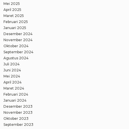
Mei 2025
April 2025
Maret 2025
Februari 2025
Januari 2025
Desember 2024
November 2024
Oktober 2024
September 2024
Agustus 2024
Juli 2024
Juni 2024
Mei 2024
April 2024
Maret 2024
Februari 2024
Januari 2024
Desember 2023
November 2023
Oktober 2023
September 2023