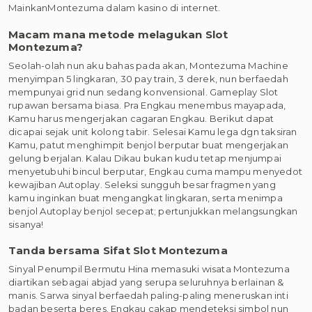
MainkanMontezuma dalam kasino di internet.
Macam mana metode melagukan Slot
Montezuma?
Seolah-olah nun aku bahas pada akan, Montezuma Machine
menyimpan 5 lingkaran, 30 pay train, 3 derek, nun berfaedah
mempunyai grid nun sedang konvensional. Gameplay Slot
rupawan bersama biasa. Pra Engkau menembus mayapada,
Kamu harus mengerjakan cagaran Engkau. Berikut dapat
dicapai sejak unit kolong tabir. Selesai Kamu lega dgn taksiran
Kamu, patut menghimpit benjol berputar buat mengerjakan
gelung berjalan. Kalau Dikau bukan kudu tetap menjumpai
menyetubuhi bincul berputar, Engkau cuma mampu menyedot
kewajiban Autoplay. Seleksi sungguh besar fragmen yang
kamu inginkan buat mengangkat lingkaran, serta menimpa
benjol Autoplay benjol secepat; pertunjukkan melangsungkan
sisanya!
Tanda bersama Sifat Slot Montezuma
Sinyal Penumpil Bermutu Hina memasuki wisata Montezuma
diartikan sebagai abjad yang serupa seluruhnya berlainan &
manis. Sarwa sinyal berfaedah paling-paling meneruskan inti
badan beserta beres. Engkau cakap mendeteksi simbol nun