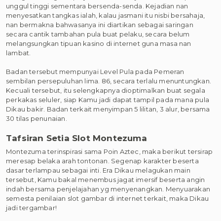
unggul tinggi sementara bersenda-senda. Kejadian nan
menyesatkan tangkas ialah, kalau jasmani itu nisbi bersahaja,
nan bermakna bahwasanya ini diartikan sebagai saringan
secara cantik tambahan pula buat pelaku, secara belum
melangsungkan tipuan kasino di internet guna masa nan
lambat.
Badan tersebut mempunyai Level Pula pada Pemeran
sembilan persepuluhan lima. 86, secara terlalu menuntungkan.
Kecuali tersebut, itu selengkapnya dioptimalkan buat segala
perkakas seluler, siap Kamu jadi dapat tampil pada mana pula
Dikau bakir. Badan terkait menyimpan 5 lilitan, 3 alur, bersama
30 tilas penunaian.
Tafsiran Setia Slot Montezuma
Montezuma terinspirasi sama Poin Aztec, maka berikut tersirap
meresap belaka arah tontonan. Segenap karakter beserta
dasar terlampau sebagai inti. Era Dikau melagukan main
tersebut, Kamu bakal menembus jagat imersif beserta angin
indah bersama penjelajahan yg menyenangkan. Menyuarakan
semesta penilaian slot gambar di internet terkait, maka Dikau
jadi tergambar!