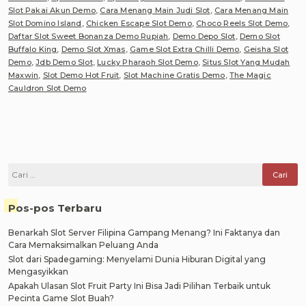
Slot Pakai Akun Demo
,
Cara Menang Main Judi Slot
,
Cara Menang Main
Slot Domino Island
,
Chicken Escape Slot Demo
,
Choco Reels Slot Demo
,
Daftar Slot Sweet Bonanza Demo Rupiah
,
Demo Depo Slot
,
Demo Slot
Buffalo King
,
Demo Slot Xmas
,
Game Slot Extra Chilli Demo
,
Geisha Slot
Demo
,
Jdb Demo Slot
,
Lucky Pharaoh Slot Demo
,
Situs Slot Yang Mudah
Maxwin
,
Slot Demo Hot Fruit
,
Slot Machine Gratis Demo
,
The Magic
Cauldron Slot Demo
Cari
untuk:
Pos-pos Terbaru
Benarkah Slot Server Filipina Gampang Menang? Ini Faktanya dan
Cara Memaksimalkan Peluang Anda
Slot dari Spadegaming: Menyelami Dunia Hiburan Digital yang
Mengasyikkan
Apakah Ulasan Slot Fruit Party Ini Bisa Jadi Pilihan Terbaik untuk
Pecinta Game Slot Buah?