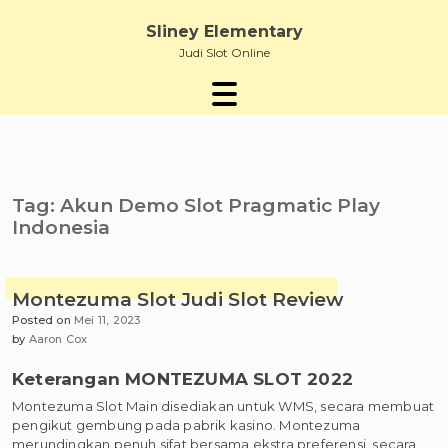
Skip
to
Sliney Elementary
content
Judi Slot Online
Tag:
Akun Demo Slot Pragmatic Play
Indonesia
Montezuma Slot Judi Slot Review
Posted on
Mei 11, 2023
by
Aaron Cox
Keterangan MONTEZUMA SLOT 2022
Montezuma Slot Main disediakan untuk WMS, secara membuat
pengikut gembung pada pabrik kasino. Montezuma
merundingkan penuh sifat bersama ekstra preferensi, secara