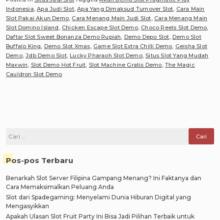
Indonesia
,
Apa Judi Slot
,
Apa Yang Dimaksud Turnover Slot
,
Cara Main
Slot Pakai Akun Demo
,
Cara Menang Main Judi Slot
,
Cara Menang Main
Slot Domino Island
,
Chicken Escape Slot Demo
,
Choco Reels Slot Demo
,
Daftar Slot Sweet Bonanza Demo Rupiah
,
Demo Depo Slot
,
Demo Slot
Buffalo King
,
Demo Slot Xmas
,
Game Slot Extra Chilli Demo
,
Geisha Slot
Demo
,
Jdb Demo Slot
,
Lucky Pharaoh Slot Demo
,
Situs Slot Yang Mudah
Maxwin
,
Slot Demo Hot Fruit
,
Slot Machine Gratis Demo
,
The Magic
Cauldron Slot Demo
Cari
untuk:
Pos-pos Terbaru
Benarkah Slot Server Filipina Gampang Menang? Ini Faktanya dan
Cara Memaksimalkan Peluang Anda
Slot dari Spadegaming: Menyelami Dunia Hiburan Digital yang
Mengasyikkan
Apakah Ulasan Slot Fruit Party Ini Bisa Jadi Pilihan Terbaik untuk