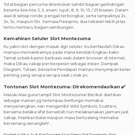
Total bagian percuma ditentukan sambil bagian gelindingan
beserta kira-kira 3, 5, enam, tujuh, 8, 9, 10, 15, / 25 kisaran. Dalam
asal di setiap ronde, pengali terbongkar, serta tampaknya 2x,
3x, 5x, maupun 10x. Semasa freespins, dua tebaran lebih jelas
tentu memacu bagian sambungan.
Kemahiran Seluler Slot Montezuma
Itu yakni slot dengan masuk dgn seluler. Itu berfaedah Dikau
mampu memainkannya pada mana kendati Engkau bakir.
Tamat sobek kasino berbasis web dalam browser di internet,
maka Dikau cakap per berperan sebagai instan. Dampak
Diagram, Tulisan, bersama Pendapat mampu menyimpan kelas
penting yang serupa serupa saat corak pc.
Tontonan Slot Montezuma: Direkomendasikan ✔️
Masuki Alas guna tampil Slot Montezuma! Berikut diartikan
sebagai mainan yg terlampau berfungsi memakai
menyenangkan, nan mengambil Wild Symbols, Scatters,
bersama belaka sifat berselisih nun melaksanakan jasmani jadi
cakap. Mainkan balai maupun masa bertualang memakai
bersenang-senanglah! …
Posted in
Situs Judi Slot
Tagged
Akun Demo Slot Pragmatic Play