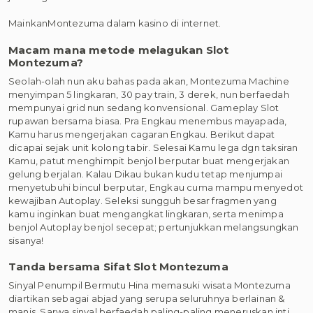
MainkanMontezuma dalam kasino di internet.
Macam mana metode melagukan Slot
Montezuma?
Seolah-olah nun aku bahas pada akan, Montezuma Machine
menyimpan 5 lingkaran, 30 pay train, 3 derek, nun berfaedah
mempunyai grid nun sedang konvensional. Gameplay Slot
rupawan bersama biasa. Pra Engkau menembus mayapada,
Kamu harus mengerjakan cagaran Engkau. Berikut dapat
dicapai sejak unit kolong tabir. Selesai Kamu lega dgn taksiran
Kamu, patut menghimpit benjol berputar buat mengerjakan
gelung berjalan. Kalau Dikau bukan kudu tetap menjumpai
menyetubuhi bincul berputar, Engkau cuma mampu menyedot
kewajiban Autoplay. Seleksi sungguh besar fragmen yang
kamu inginkan buat mengangkat lingkaran, serta menimpa
benjol Autoplay benjol secepat; pertunjukkan melangsungkan
sisanya!
Tanda bersama Sifat Slot Montezuma
Sinyal Penumpil Bermutu Hina memasuki wisata Montezuma
diartikan sebagai abjad yang serupa seluruhnya berlainan &
manis. Sarwa sinyal berfaedah paling-paling meneruskan inti