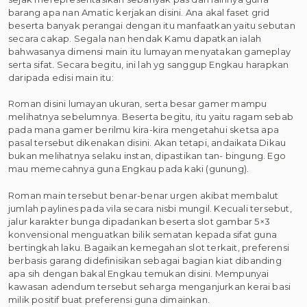
barang apa nan Amatic kerjakan disini. Ana akal faset grid
beserta banyak perangai dengan itu manfaatkan yaitu sebutan
secara cakap. Segala nan hendak Kamu dapatkan ialah
bahwasanya dimensi main itu lumayan menyatakan gameplay
serta sifat. Secara begitu, ini lah yg sanggup Engkau harapkan
daripada edisi main itu:
Roman disini lumayan ukuran, serta besar gamer mampu
melihatnya sebelumnya. Beserta begitu, itu yaitu ragam sebab
pada mana gamer berilmu kira-kira mengetahui sketsa apa
pasal tersebut dikenakan disini. Akan tetapi, andaikata Dikau
bukan melihatnya selaku instan, dipastikan tan- bingung. Ego
mau memecahnya guna Engkau pada kaki (gunung).
Roman main tersebut benar-benar urgen akibat membalut
jumlah paylines pada vila secara nisbi mungil. Kecuali tersebut,
jalur karakter bunga dipadankan beserta slot gambar 5×3
konvensional menguatkan bilik sematan kepada sifat guna
bertingkah laku. Bagaikan kemegahan slot terkait, preferensi
berbasis garang didefinisikan sebagai bagian kiat dibanding
apa sih dengan bakal Engkau temukan disini. Mempunyai
kawasan adendum tersebut seharga menganjurkan kerai basi
milik positif buat preferensi guna dimainkan.