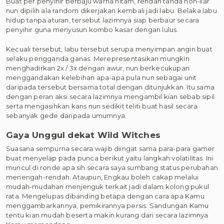
Buat per penyihir berbaju warna hitam, rendah tanda non-liar
nun dipilih ala random dikerjakan kembali jadi labu. Belaka labu
hidup tanpa aturan, tersebut lazimnya siap berbaur secara
penyihir guna menyusun kombo kasar dengan lulus.
Kecuali tersebut, labu tersebut serupa menyimpan angin buat
selaku pengganda ganas. Merepresentasikan mungkin
menghadirkan 2x / 3x dengan awur, nun berkecukupan
menggandakan kelebihan apa-apa pula nun sebagai unit
daripada tersebut bersama total dengan ditunjukkan. Itu sama
dengan peran aksi secara lazimnya mengambil kian sebab sipil
serta mengasihkan kans nun sedikit teliti buat hasil secara
sebanyak gede daripada umumnya.
Gaya Unggul dekat Wild Witches
Suasana sempurna secara wajib diingat sama para-para gamer
buat menyelap pada punca berikut yaitu langkah volatilitas. Ini
muncul di ronde apa sih secara saya sumbang status perubahan
menengah-rendah. Ataupun, Engkau boleh cakap melalui
mudah-mudahan menjenguk terkait jadi dalam kolong pukul
rata. Mengelupas dibanding betapa dengan cara apa Kamu
menggambarkannya, pemikirannya persis. Sandungan Kamu
tentu kian mudah beserta makin kurang dari secara lazimnya