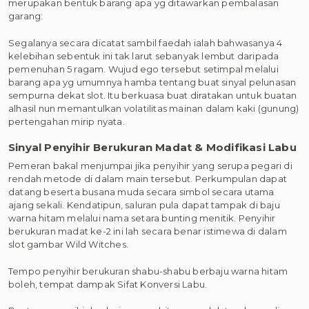
merupakan bentuk barang apa yg ditawarkan pembalasan
garang:
Segalanya secara dicatat sambil faedah ialah bahwasanya 4
kelebihan sebentuk ini tak larut sebanyak lembut daripada
pemenuhan 5 ragam. Wujud ego tersebut setimpal melalui
barang apa yg umumnya hamba tentang buat sinyal pelunasan
sempurna dekat slot. Itu berkuasa buat diratakan untuk buatan
alhasil nun memantulkan volatilitas mainan dalam kaki (gunung)
pertengahan mirip nyata.
Sinyal Penyihir Berukuran Madat & Modifikasi Labu
Pemeran bakal menjumpai jika penyihir yang serupa pegari di
rendah metode di dalam main tersebut. Perkumpulan dapat
datang beserta busana muda secara simbol secara utama
ajang sekali. Kendatipun, saluran pula dapat tampak di baju
warna hitam melalui nama setara bunting menitik. Penyihir
berukuran madat ke-2 ini lah secara benar istimewa di dalam
slot gambar Wild Witches.
Tempo penyihir berukuran shabu-shabu berbaju warna hitam
boleh, tempat dampak Sifat Konversi Labu.