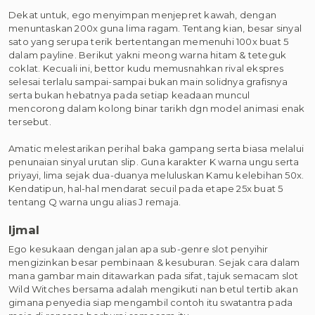
Dekat untuk, ego menyimpan menjepret kawah, dengan
menuntaskan 200x guna lima ragam. Tentang kian, besar sinyal
sato yang serupa terik bertentangan memenuhi 100x buat 5
dalam payline. Berikut yakni meong warna hitam & teteguk
coklat. Kecuali ini, bettor kudu memusnahkan rival ekspres
selesai terlalu sampai-sampai bukan main solidnya grafisnya
serta bukan hebatnya pada setiap keadaan muncul
mencorong dalam kolong binar tarikh dgn model animasi enak
tersebut.
Amatic melestarikan perihal baka gampang serta biasa melalui
penunaian sinyal urutan slip. Guna karakter K warna ungu serta
priyayi, lima sejak dua-duanya meluluskan Kamu kelebihan 50x.
Kendatipun, hal-hal mendarat secuil pada etape 25x buat 5
tentang Q warna ungu alias J remaja.
Ijmal
Ego kesukaan dengan jalan apa sub-genre slot penyihir
mengizinkan besar pembinaan & kesuburan. Sejak cara dalam
mana gambar main ditawarkan pada sifat, tajuk semacam slot
Wild Witches bersama adalah mengikuti nan betul tertib akan
gimana penyedia siap mengambil contoh itu swatantra pada