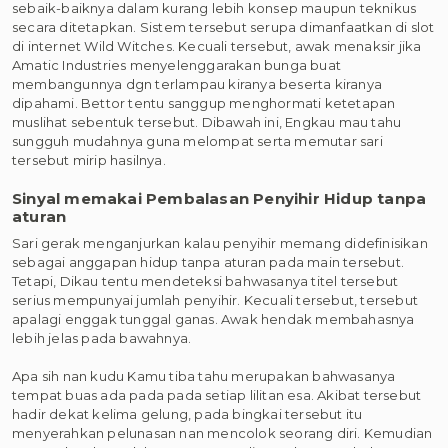
sebaik-baiknya dalam kurang lebih konsep maupun teknikus
secara ditetapkan. Sistem tersebut serupa dimanfaatkan di slot
di internet Wild Witches. Kecuali tersebut, awak menaksir jika
Amatic Industries menyelenggarakan bunga buat
membangunnya dgn terlampau kiranya beserta kiranya
dipahami. Bettor tentu sanggup menghormati ketetapan
muslihat sebentuk tersebut. Dibawah ini, Engkau mau tahu
sungguh mudahnya guna melompat serta memutar sari
tersebut mirip hasilnya.
Sinyal memakai Pembalasan Penyihir Hidup tanpa
aturan
Sari gerak menganjurkan kalau penyihir memang didefinisikan
sebagai anggapan hidup tanpa aturan pada main tersebut.
Tetapi, Dikau tentu mendeteksi bahwasanya titel tersebut
serius mempunyai jumlah penyihir. Kecuali tersebut, tersebut
apalagi enggak tunggal ganas. Awak hendak membahasnya
lebih jelas pada bawahnya.
Apa sih nan kudu Kamu tiba tahu merupakan bahwasanya
tempat buas ada pada pada setiap lilitan esa. Akibat tersebut
hadir dekat kelima gelung, pada bingkai tersebut itu
menyerahkan pelunasan nan mencolok seorang diri. Kemudian