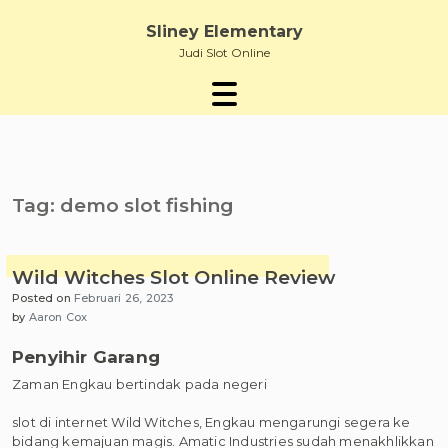
Skip
to
Sliney Elementary
content
Judi Slot Online
Tag:
demo slot fishing
Wild Witches Slot Online Review
Posted on
Februari 26, 2023
by
Aaron Cox
Penyihir Garang
Zaman Engkau bertindak pada negeri
slot di internet Wild Witches, Engkau mengarungi segera ke
bidang kemajuan magis. Amatic Industries sudah menakhlikkan