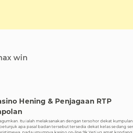
max win
Kasino Hening & Penjagaan RTP
mpolan
ngagumkan. Itu ialah melaksanakan dengan tersohor dekat kumpulan
uh petunjuk apa pasal badan tersebut tersedia dekat kelas sedang s
teristimewa, pada umumnya kasino on-line 9k Yeti yg amat kondang