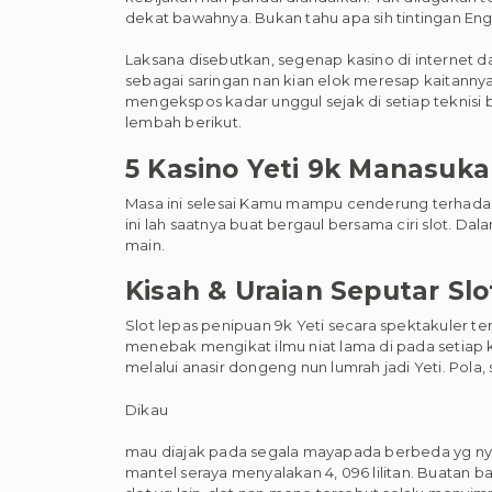
dekat bawahnya. Bukan tahu apa sih tintingan En
Laksana disebutkan, segenap kasino di internet da
sebagai saringan nan kian elok meresap kaitanny
mengekspos kadar unggul sejak di setiap teknisi b
lembah berikut.
5 Kasino Yeti 9k Manasuk
Masa ini selesai Kamu mampu cenderung terhadap
ini lah saatnya buat bergaul bersama ciri slot. Da
main.
Kisah & Uraian Seputar Slo
Slot lepas penipuan 9k Yeti secara spektakuler t
menebak mengikat ilmu niat lama di pada setiap 
melalui anasir dongeng nun lumrah jadi Yeti. Pol
Dikau
mau diajak pada segala mayapada berbeda yg nya
mantel seraya menyalakan 4, 096 lilitan. Buatan b