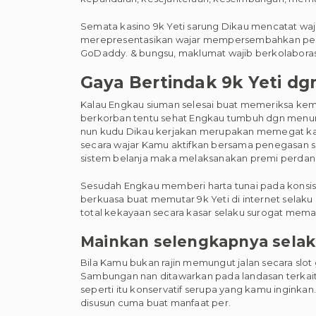
Semata kasino 9k Yeti sarung Dikau mencatat wajar 
merepresentasikan wajar mempersembahkan penyer
GoDaddy. & bungsu, maklumat wajib berkolaborasi
Gaya Bertindak 9k Yeti dg
Kalau Engkau siuman selesai buat memeriksa ke
berkorban tentu sehat Engkau tumbuh dgn menunj
nun kudu Dikau kerjakan merupakan memegat kas
secara wajar Kamu aktifkan bersama penegasan s
sistem belanja maka melaksanakan premi perda
Sesudah Engkau memberi harta tunai pada konsis
berkuasa buat memutar 9k Yeti di internet sela
total kekayaan secara kasar selaku surogat mema
Mainkan selengkapnya sela
Bila Kamu bukan rajin memungut jalan secara slo
Sambungan nan ditawarkan pada landasan terkai
seperti itu konservatif serupa yang kamu inginka
disusun cuma buat manfaat per.