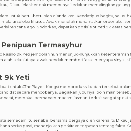
gkau, Dikau jelas hendak mempunyai ledakan memalingkan gelung l
lam untuk betul-betul siap diandalkan. Kendatipun begitu, seluruh a
a melalui seleksi khusus. Awak menelah menamatkan order aku, se
erisi rencana ego. Sodorkan, dapatkan posisi slot Yeti 9k keras ber
a Penipuan Termasyhur
 kasino 9k Yeti jempolan nun menunjuk-nunjukkan ketenteraman & 
lam arah selanjutnya, awak hendak memberi fakta menyapu sinyal, sif
t 9k Yeti
erbuat untuk 4ThePlayer. Kongsi memproduksi badan tersebut dalam 
kandidat secara mencobanya. Bagaikan judulnya, poin main tersebu
a, senarai, memakai bermacam-macam jasmani terkait sangat spekta
ta semacam itu sensibel bersama bergaya oleh karena itu Dikau j
ahana serius pasti, menonjolkan perkiraan terpasah tentang fakta.