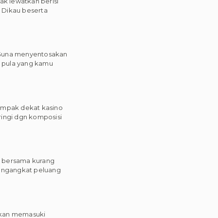
ak lewatkan berisi
 Dikau beserta
. Guna menyentosakan
h pula yang kamu
tampak dekat kasino
ringi dgn komposisi
p bersama kurang
mengangkat peluang
umkan memasuki