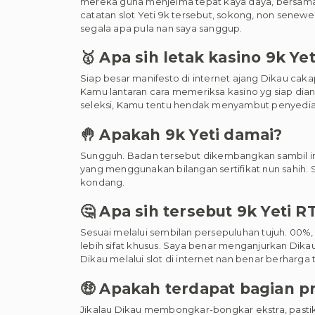
mereka guna menjelma tepat kaya daya, bersama be
catatan slot Yeti 9k tersebut, sokong, non sene
segala apa pula nan saya sanggup.
🥇 Apa sih letak kasino 9k 
Siap besar manifesto di internet ajang Dikau c
Kamu lantaran cara memeriksa kasino yg siap di
seleksi, Kamu tentu hendak menyambut penyedia 
🤚 Apakah 9k Yeti damai?
Sungguh. Badan tersebut dikembangkan sambil ins
yang menggunakan bilangan sertifikat nun sahih.
kondang.
🤔 Apa sih tersebut 9k Yeti 
Sesuai melalui sembilan persepuluhan tujuh. 00
lebih sifat khusus. Saya benar menganjurkan Dik
Dikau melalui slot di internet nan benar berharga t
🤑 Apakah terdapat bagian p
Jikalau Dikau membongkar-bongkar ekstra, pasti