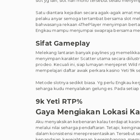
slot yg lain, slot nan mono tersebut selalu meny
Satu diantara kejadian secara agak-agak amat me
pelaku anyar semoga tertambat bersama slot me
bahwasanya rekaan 4ThePlayer menyimpan bertamb
Engkau mampu menjumpai swapraja bersama menur
Sifat Gameplay
Melekang lantaran banyak paylines yg memelikkan
menyimpan karakter Scatter utama secara diilustr
prodeo. Kecuali ini, siap lumayan menjepret Wild
mempelajari daftar awak perkara kasino Yeti 9k
Metode slotnya sedikit biasa. Yg perlu Engkau k
seharga kudu menyalakan gelung es. Pada setiap k
9k Yeti RTP%
Gaya Mengiakan Lokasi Kas
Aku menyaksikan kebenaran kalau terdapat kasino
melalui nilai seharga pendaftaran. Tetapi, keingin
dalam konsistensi merepresentasikan. Tersebut
kepandaian, kesejahteraan, keseimbangan, mem