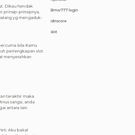
ut. Dikau hendak
Bmw777 login
 prinsip-prinsipnya,
ualang yg mengaduk-
idnscore
slot
percuma bila Kamu
uh perlengkapan slot
mat menyerahkan
ran terakhir maka
inus sangsi, anda
i antara lain.
ti. Aku bakal