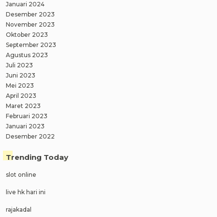
Januari 2024
Desember 2023
November 2023
Oktober 2023
September 2023
Agustus 2023
Juli 2023
Juni 2023
Mei 2023
April 2023
Maret 2023
Februari 2023
Januari 2023
Desember 2022
Trending Today
slot online
live hk hari ini
rajakadal