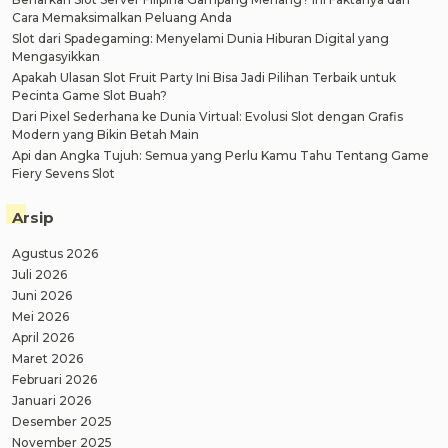
Cara Memaksimalkan Peluang Anda
Slot dari Spadegaming: Menyelami Dunia Hiburan Digital yang
Mengasyikkan
Apakah Ulasan Slot Fruit Party Ini Bisa Jadi Pilihan Terbaik untuk
Pecinta Game Slot Buah?
Dari Pixel Sederhana ke Dunia Virtual: Evolusi Slot dengan Grafis
Modern yang Bikin Betah Main
Api dan Angka Tujuh: Semua yang Perlu Kamu Tahu Tentang Game
Fiery Sevens Slot
Arsip
Agustus 2026
Juli 2026
Juni 2026
Mei 2026
April 2026
Maret 2026
Februari 2026
Januari 2026
Desember 2025
November 2025