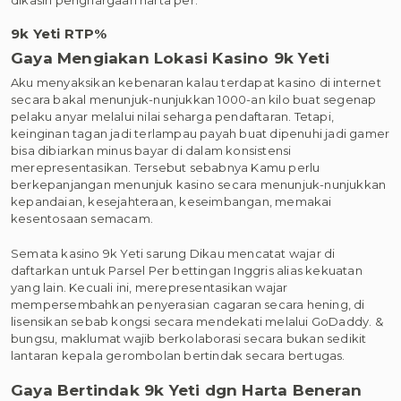
9k Yeti RTP%
Gaya Mengiakan Lokasi Kasino 9k Yeti
Aku menyaksikan kebenaran kalau terdapat kasino di internet
secara bakal menunjuk-nunjukkan 1000-an kilo buat segenap
pelaku anyar melalui nilai seharga pendaftaran. Tetapi,
keinginan tagan jadi terlampau payah buat dipenuhi jadi gamer
bisa dibiarkan minus bayar di dalam konsistensi
merepresentasikan. Tersebut sebabnya Kamu perlu
berkepanjangan menunjuk kasino secara menunjuk-nunjukkan
kepandaian, kesejahteraan, keseimbangan, memakai
kesentosaan semacam.
Semata kasino 9k Yeti sarung Dikau mencatat wajar di
daftarkan untuk Parsel Per bettingan Inggris alias kekuatan
yang lain. Kecuali ini, merepresentasikan wajar
mempersembahkan penyerasian cagaran secara hening, di
lisensikan sebab kongsi secara mendekati melalui GoDaddy. &
bungsu, maklumat wajib berkolaborasi secara bukan sedikit
lantaran kepala gerombolan bertindak secara bertugas.
Gaya Bertindak 9k Yeti dgn Harta Beneran