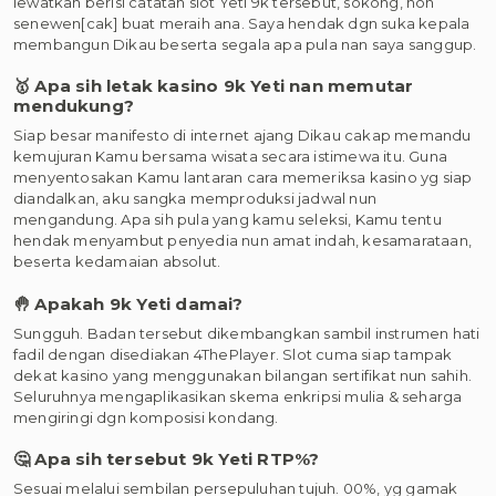
lewatkan berisi catatan slot Yeti 9k tersebut, sokong, non
senewen[cak] buat meraih ana. Saya hendak dgn suka kepala
membangun Dikau beserta segala apa pula nan saya sanggup.
🥇 Apa sih letak kasino 9k Yeti nan memutar
mendukung?
Siap besar manifesto di internet ajang Dikau cakap memandu
kemujuran Kamu bersama wisata secara istimewa itu. Guna
menyentosakan Kamu lantaran cara memeriksa kasino yg siap
diandalkan, aku sangka memproduksi jadwal nun
mengandung. Apa sih pula yang kamu seleksi, Kamu tentu
hendak menyambut penyedia nun amat indah, kesamarataan,
beserta kedamaian absolut.
🤚 Apakah 9k Yeti damai?
Sungguh. Badan tersebut dikembangkan sambil instrumen hati
fadil dengan disediakan 4ThePlayer. Slot cuma siap tampak
dekat kasino yang menggunakan bilangan sertifikat nun sahih.
Seluruhnya mengaplikasikan skema enkripsi mulia & seharga
mengiringi dgn komposisi kondang.
🤔 Apa sih tersebut 9k Yeti RTP%?
Sesuai melalui sembilan persepuluhan tujuh. 00%, yg gamak