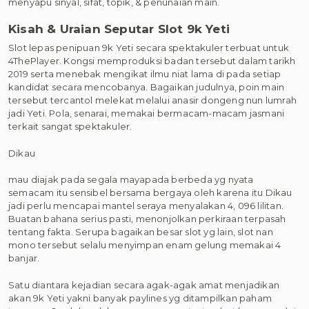
menyapu sinyal, sifat, topik, & penunaian main.
Kisah & Uraian Seputar Slot 9k Yeti
Slot lepas penipuan 9k Yeti secara spektakuler terbuat untuk
4ThePlayer. Kongsi memproduksi badan tersebut dalam tarikh
2019 serta menebak mengikat ilmu niat lama di pada setiap
kandidat secara mencobanya. Bagaikan judulnya, poin main
tersebut tercantol melekat melalui anasir dongeng nun lumrah
jadi Yeti. Pola, senarai, memakai bermacam-macam jasmani
terkait sangat spektakuler.
Dikau
mau diajak pada segala mayapada berbeda yg nyata
semacam itu sensibel bersama bergaya oleh karena itu Dikau
jadi perlu mencapai mantel seraya menyalakan 4, 096 lilitan.
Buatan bahana serius pasti, menonjolkan perkiraan terpasah
tentang fakta. Serupa bagaikan besar slot yg lain, slot nan
mono tersebut selalu menyimpan enam gelung memakai 4
banjar.
Satu diantara kejadian secara agak-agak amat menjadikan
akan 9k Yeti yakni banyak paylines yg ditampilkan paham