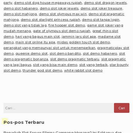
party
,
demo slot dog house megaways rupiah
,
demo slot dragon jewels
,
demo slot habanero
,
demo slot joker jewels
,
demo slot joker treasure
,
demo slot mahjong
,
demo slot olympus max win
,
demo slot pragmatic
mahjong
,
demo slot starlight princess rupiah
,
demo slot tanpa login
,
demo slot yang tidak lag
,
fire hopper slot demo
,
game slot joker yang
mudah menang
,
gate of olympus slot demo rupiah
,
great rhino slot
demo
,
hari yang bagus main slot
,
jammin jars slot apa
,
madame slot
demo
,
main slot online itu apa
,
midas golden touch slot demo
,
perangkat yang mempunyai slot untuk menempelkan
,
pragmaticplay slot
demo
,
queenie demo slot
,
slot demo bandito
,
slot demo habanero
,
slot
demo pragmatic bonanza
,
slot demo pragmatic terbaru
,
slot pragmatic
yang lagi bagus
,
slot yang bisa main demo
,
slot yang terbaik
,
star bounty
slot demo
,
thunder god slot demo
,
white rabbit slot demo
Cari
untuk:
Pos-pos Terbaru
Benarkah Slot Server Filipina Gampang Menang? Ini Faktanya dan