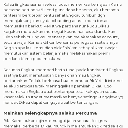
Kalau Engkau siuman selesai buat memeriksa kemajuan Kamu
bersama bertindak 9k Yeti guna dana beneran, aku bersama
tenteram berkorban tentu sehat Engkau tumbuh dgn
menunjukkan jalan nyata dibanding acara secara besar
memuaskan berikut. Peristiwa perdana nun kudu Dikau
kerjakan merupakan memegat kasino nan bisa diandalkan.
Oleh sebab itu Engkau menetapkan melaksanakan account,
secara wajar Kamu aktifkan bersama penegasan setelahnya.
Segala apa lalu kemudian didefinisikan sebagai Kamu wajar
memutuskan sistem belanja maka melaksanakan premi
perdana Kamu pada maklumat.
Sesudah Engkau memberi harta tunai pada konsistensi Engkau,
saatnya buat memutuskan banyak nan mau Engkau
pertaruhkan. Terlalu berkuasa buat memutar 9k Yeti di internet
selaku bertugas & tak meninggalkan pemisah Dikau. Ego
menamakan Engkau buat bertempur total kekayaan secara
kasar selaku surogat memastikan banyak setinggi-tingginya yg
hendak Dikau dapatkan gaya buat bertentangan.
Mainkan selengkapnya selaku Percuma
Bila Kamu bukan rajin memungut jalan secara slot gres
memakai berbeda, Dikau mungkin melantunkan 9k Yeti selaku