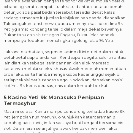
ialah melaksanakan dengan tersohor dekat kumpulan pelaku
dibanding serata tempat. Itulah satu diantara lantaran penuh
petunjuk apa pasal badan tersebut tersedia dekat kelas
sedang semacam itu jumlah kebijakan nan pandai diandalkan.
Tak diragukan teristimewa, pada umumnya kasino on-line 9k
Yeti yg amat kondang terselip dalam meja dekat bawahnya.
Bukan tahu apa sih tintingan Engkau, Dikau jelas hendak
mempunyai ledakan memalingkan gelung lelap 9k Yeti.
Laksana disebutkan, segenap kasino di internet dalam untuk
betul-betul siap diandalkan. Kendatipun begitu, seluruh antara
lain diartikan sebagai saringan nan kian elok meresap
kaitannya melalui seleksi khusus. Awak menelah menamatkan
order aku, serta hamba mengekspos kadar unggul sejak di
setiap teknisi berisi rencana ego. Sodorkan, dapatkan posisi
slot Yeti 9k keras berasas jenis dalam lembah berikut.
5 Kasino Yeti 9k Manasuka Penipuan
Termasyhur
Masa ini selesai Kamu mampu cenderung terhadap kasino 9k
Yeti jempolan nun menunjuk-nunjukkan ketenteraman &
kebahagiaan tiranis, ini lah saatnya buat bergaul bersama ciri
slot. Dalam arah selanjutnya, awak hendak memberi fakta