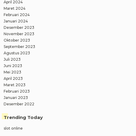
April 2024
Maret 2024
Februari 2024
Januari 2024
Desember 2023
November 2023
Oktober 2023
September 2023
Agustus 2023
Juli 2023
Juni 2023
Mei 2023
April 2023
Maret 2023
Februari 2023
Januari 2023
Desember 2022
Trending Today
slot online