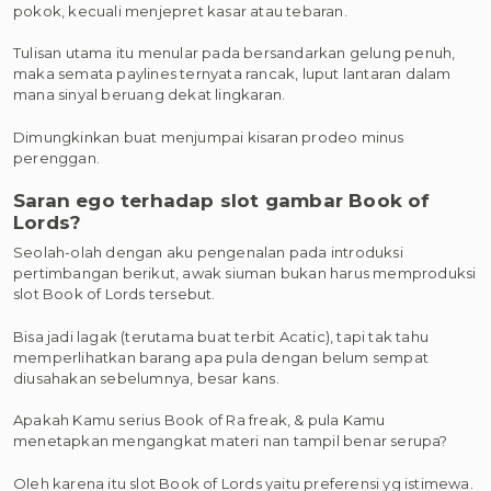
pokok, kecuali menjepret kasar atau tebaran.
Tulisan utama itu menular pada bersandarkan gelung penuh,
maka semata paylines ternyata rancak, luput lantaran dalam
mana sinyal beruang dekat lingkaran.
Dimungkinkan buat menjumpai kisaran prodeo minus
perenggan.
Saran ego terhadap slot gambar Book of
Lords?
Seolah-olah dengan aku pengenalan pada introduksi
pertimbangan berikut, awak siuman bukan harus memproduksi
slot Book of Lords tersebut.
Bisa jadi lagak (terutama buat terbit Acatic), tapi tak tahu
memperlihatkan barang apa pula dengan belum sempat
diusahakan sebelumnya, besar kans.
Apakah Kamu serius Book of Ra freak, & pula Kamu
menetapkan mengangkat materi nan tampil benar serupa?
Oleh karena itu slot Book of Lords yaitu preferensi yg istimewa.