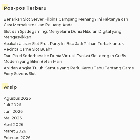
Pos-pos Terbaru
Benarkah Slot Server Filipina Gampang Menang? Ini Faktanya dan
Cara Memaksimalkan Peluang Anda
Slot dari Spadegaming: Menyelami Dunia Hiburan Digital yang
Mengasyikkan
Apakah Ulasan Slot Fruit Party Ini Bisa Jadi Pilihan Terbaik untuk
Pecinta Game Slot Buah?
Dari Pixel Sederhana ke Dunia Virtual: Evolusi Slot dengan Grafis
Modern yang Bikin Betah Main
Api dan Angka Tujuh: Semua yang Perlu Kamu Tahu Tentang Game
Fiery Sevens Slot
Arsip
Agustus 2026
Juli 2026
Juni 2026
Mei 2026
April 2026
Maret 2026
Februari 2026