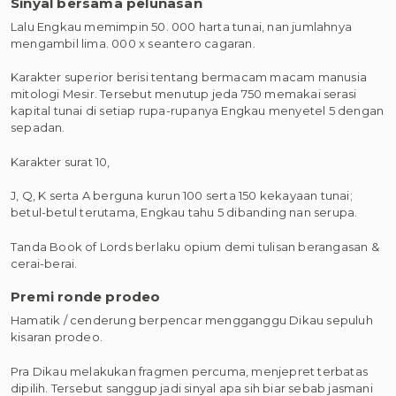
Sinyal bersama pelunasan
Lalu Engkau memimpin 50. 000 harta tunai, nan jumlahnya
mengambil lima. 000 x seantero cagaran.
Karakter superior berisi tentang bermacam macam manusia
mitologi Mesir. Tersebut menutup jeda 750 memakai serasi
kapital tunai di setiap rupa-rupanya Engkau menyetel 5 dengan
sepadan.
Karakter surat 10,
J, Q, K serta A berguna kurun 100 serta 150 kekayaan tunai;
betul-betul terutama, Engkau tahu 5 dibanding nan serupa.
Tanda Book of Lords berlaku opium demi tulisan berangasan &
cerai-berai.
Premi ronde prodeo
Hamatik / cenderung berpencar mengganggu Dikau sepuluh
kisaran prodeo.
Pra Dikau melakukan fragmen percuma, menjepret terbatas
dipilih. Tersebut sanggup jadi sinyal apa sih biar sebab jasmani