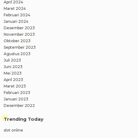
April 2024
Maret 2024
Februari 2024
Januari 2024
Desember 2023
November 2023
Oktober 2023
September 2023
Agustus 2023
Juli 2023
Juni 2023
Mei 2023
April 2023
Maret 2023
Februari 2023
Januari 2023
Desember 2022
Trending Today
slot online