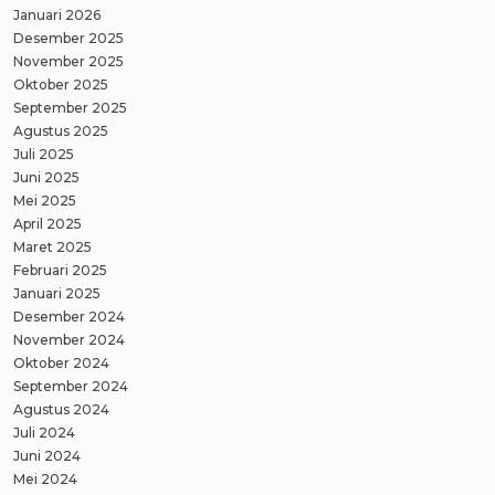
Januari 2026
Desember 2025
November 2025
Oktober 2025
September 2025
Agustus 2025
Juli 2025
Juni 2025
Mei 2025
April 2025
Maret 2025
Februari 2025
Januari 2025
Desember 2024
November 2024
Oktober 2024
September 2024
Agustus 2024
Juli 2024
Juni 2024
Mei 2024