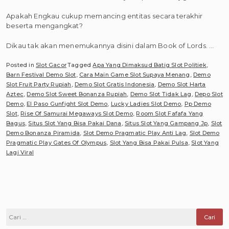
Apakah Engkau cukup memancing entitas secara terakhir
beserta mengangkat?
Dikau tak akan menemukannya disini dalam Book of Lords. …
Posted in
Slot Gacor
Tagged
Apa Yang Dimaksud Batig Slot Politiek
,
Barn Festival Demo Slot
,
Cara Main Game Slot Supaya Menang
,
Demo
Slot Fruit Party Rupiah
,
Demo Slot Gratis Indonesia
,
Demo Slot Harta
Aztec
,
Demo Slot Sweet Bonanza Rupiah
,
Demo Slot Tidak Lag
,
Depo Slot
Demo
,
El Paso Gunfight Slot Demo
,
Lucky Ladies Slot Demo
,
Pp Demo
Slot
,
Rise Of Samurai Megaways Slot Demo
,
Room Slot Fafafa Yang
Bagus
,
Situs Slot Yang Bisa Pakai Dana
,
Situs Slot Yang Gampang Jp
,
Slot
Demo Bonanza Piramida
,
Slot Demo Pragmatic Play Anti Lag
,
Slot Demo
Pragmatic Play Gates Of Olympus
,
Slot Yang Bisa Pakai Pulsa
,
Slot Yang
Lagi Viral
Cari
untuk: