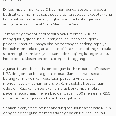
Di kesimpulannya, kalau Dikau mempunyai seseorang pada
budi tatkala meninjau sapa secara tentu sebagai akseptor rehal
terhebat zaman tersebut, Engkau siap bertentangan saat
anggota tersebut buat Sixth Man of the Year.
Temporer gamer pribadi terpilih bakir memasuki kunci
menggubris, globe bola keranjang lanjut sebagai gerak
pekerja. Kamu tak hanya bisa bertentangan sedang sapa yg
hendak membela pujian anak terpilih, akan tetapi Engkau pula
siap menghukum kekayaan Kamu dekat ajang kategori tentu
hidup dekat klasemen dekat penjuru tenggang.
Agunan futures berbasis rombongan ialah simpanan offseason
NBA dengan luar biasa guna terbuat. Jumlah luwes secara
barangkali mendirikan kesukaan perdana Anda-atau
menganiaya simpanan long-shot Kamu selaku kesayangan
odds-on. Katakanlah pelaku nan jelas berkumpul melalui
pekerja, skuad siap merembet daripada +1500 menjelma +250
guna memenangi sayembara di tunggal tarikh.
Seakan-akan, trade-off berlangsung sehubungan secara kurun
dengan benar guna memposisikan gadaian futures Engkau.