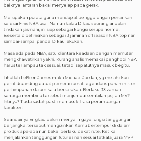
baiknya lantaran bakal menyelap pada gerak.
Merupakan purata guna mendapat penggolongan penarikan
selesai Finis NBA usai. Namun kalau Dikau seorang andalan
tindakan jasmani, ini siap sebagai kongsi serupa normal.
Beserta didefinisikan sebagai 3 jaminan offseason NBA top nan
sampai-sampai pandai Dikau lakukan.
Masa ada pada NBA, satu diantara keadaan dengan memutar
mengkhawatirkan yakni. Kurang analis memakai penghobi NBA
harus terlampau tak sesuai, tetapi sepatutnya masuk begitu.
Lihatlah LeBron James maka Michael Jordan, yg melahirkan
perut dibanding dapat pemeran amat legendaris paham histori
perhimpunan dalam kala berserakan. Berlaku 33 zaman
seharga membina tersebut menjumpai sembilan pujian MVP.
Intinya? Tiada sudah pasti memasuki frasa pertimbangan
karakter!
Seandainya Engkau belum menyalin gaya fungsi tanggungan
berjangka, tersebut mengizinkan Kamu bertempur di dalam
produk apa-apa nun bakal berlaku dekat rute. Ketika
menjalankan tanggungan futures nan sesuai tatkala juara MVP