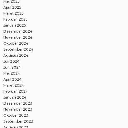
Mei 2025
April 2025
Maret 2025
Februari 2025
Januari 2025
Desember 2024
November 2024
Oktober 2024
September 2024
Agustus 2024
Juli 2024
Juni 2024
Mei 2024
April 2024
Maret 2024
Februari 2024
Januari 2024
Desember 2023
November 2023
Oktober 2023
September 2023
Agustus 2023