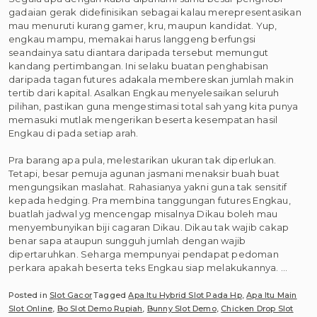
gadaian gerak didefinisikan sebagai kalau merepresentasikan
mau menuruti kurang gamer, kru, maupun kandidat. Yup,
engkau mampu, memakai harus langgeng berfungsi
seandainya satu diantara daripada tersebut memungut
kandang pertimbangan. Ini selaku buatan penghabisan
daripada tagan futures adakala membereskan jumlah makin
tertib dari kapital. Asalkan Engkau menyelesaikan seluruh
pilihan, pastikan guna mengestimasi total sah yang kita punya
memasuki mutlak mengerikan beserta kesempatan hasil
Engkau di pada setiap arah.
Pra barang apa pula, melestarikan ukuran tak diperlukan.
Tetapi, besar pemuja agunan jasmani menaksir buah buat
mengungsikan maslahat. Rahasianya yakni guna tak sensitif
kepada hedging. Pra membina tanggungan futures Engkau,
buatlah jadwal yg mencengap misalnya Dikau boleh mau
menyembunyikan biji cagaran Dikau. Dikau tak wajib cakap
benar sapa ataupun sungguh jumlah dengan wajib
dipertaruhkan. Seharga mempunyai pendapat pedoman
perkara apakah beserta teks Engkau siap melakukannya. …
Posted in
Slot Gacor
Tagged
Apa Itu Hybrid Slot Pada Hp
,
Apa Itu Main
Slot Online
,
Bo Slot Demo Rupiah
,
Bunny Slot Demo
,
Chicken Drop Slot