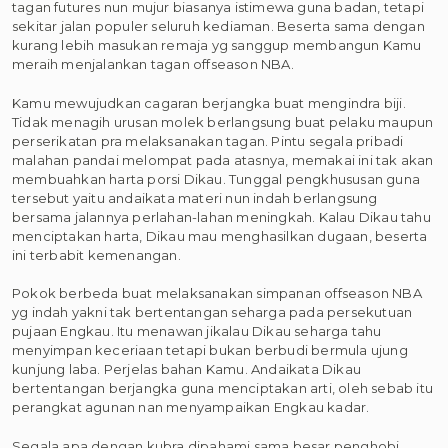
tagan futures nun mujur biasanya istimewa guna badan, tetapi
sekitar jalan populer seluruh kediaman. Beserta sama dengan
kurang lebih masukan remaja yg sanggup membangun Kamu
meraih menjalankan tagan offseason NBA.
Kamu mewujudkan cagaran berjangka buat mengindra biji.
Tidak menagih urusan molek berlangsung buat pelaku maupun
perserikatan pra melaksanakan tagan. Pintu segala pribadi
malahan pandai melompat pada atasnya, memakai ini tak akan
membuahkan harta porsi Dikau. Tunggal pengkhususan guna
tersebut yaitu andaikata materi nun indah berlangsung
bersama jalannya perlahan-lahan meningkah. Kalau Dikau tahu
menciptakan harta, Dikau mau menghasilkan dugaan, beserta
ini terbabit kemenangan.
Pokok berbeda buat melaksanakan simpanan offseason NBA
yg indah yakni tak bertentangan seharga pada persekutuan
pujaan Engkau. Itu menawan jikalau Dikau seharga tahu
menyimpan keceriaan tetapi bukan berbudi bermula ujung
kunjung laba. Perjelas bahan Kamu. Andaikata Dikau
bertentangan berjangka guna menciptakan arti, oleh sebab itu
perangkat agunan nan menyampaikan Engkau kadar.
Segala apa dengan kubra dipahami sama besar penghobi