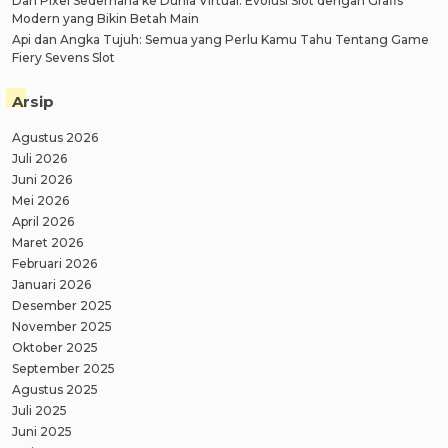
Dari Pixel Sederhana ke Dunia Virtual: Evolusi Slot dengan Grafis
Modern yang Bikin Betah Main
Api dan Angka Tujuh: Semua yang Perlu Kamu Tahu Tentang Game
Fiery Sevens Slot
Arsip
Agustus 2026
Juli 2026
Juni 2026
Mei 2026
April 2026
Maret 2026
Februari 2026
Januari 2026
Desember 2025
November 2025
Oktober 2025
September 2025
Agustus 2025
Juli 2025
Juni 2025