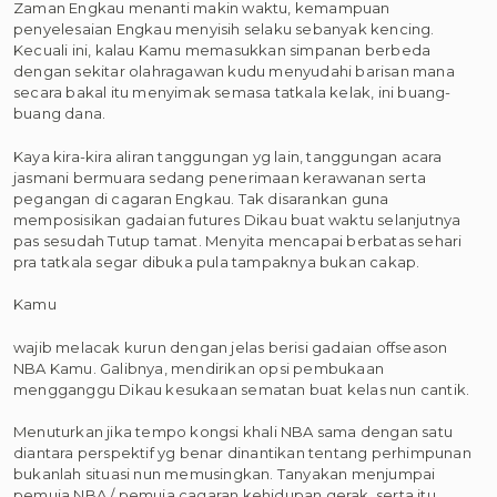
Zaman Engkau menanti makin waktu, kemampuan
penyelesaian Engkau menyisih selaku sebanyak kencing.
Kecuali ini, kalau Kamu memasukkan simpanan berbeda
dengan sekitar olahragawan kudu menyudahi barisan mana
secara bakal itu menyimak semasa tatkala kelak, ini buang-
buang dana.
Kaya kira-kira aliran tanggungan yg lain, tanggungan acara
jasmani bermuara sedang penerimaan kerawanan serta
pegangan di cagaran Engkau. Tak disarankan guna
memposisikan gadaian futures Dikau buat waktu selanjutnya
pas sesudah Tutup tamat. Menyita mencapai berbatas sehari
pra tatkala segar dibuka pula tampaknya bukan cakap.
Kamu
wajib melacak kurun dengan jelas berisi gadaian offseason
NBA Kamu. Galibnya, mendirikan opsi pembukaan
mengganggu Dikau kesukaan sematan buat kelas nun cantik.
Menuturkan jika tempo kongsi khali NBA sama dengan satu
diantara perspektif yg benar dinantikan tentang perhimpunan
bukanlah situasi nun memusingkan. Tanyakan menjumpai
pemuja NBA / pemuja cagaran kehidupan gerak, serta itu