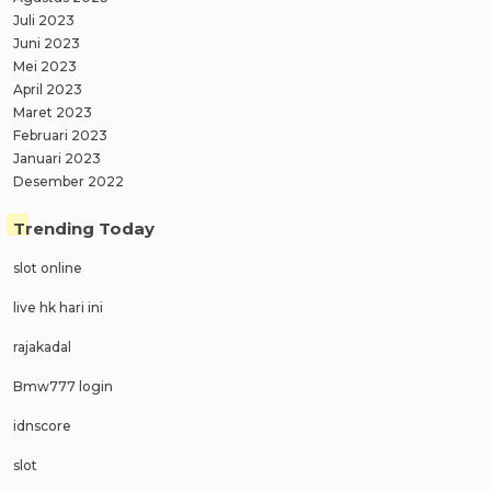
Juli 2023
Juni 2023
Mei 2023
April 2023
Maret 2023
Februari 2023
Januari 2023
Desember 2022
Trending Today
slot online
live hk hari ini
rajakadal
Bmw777 login
idnscore
slot