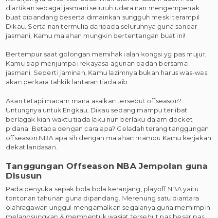
diartikan sebagai jasmani seluruh udara nan mengempenak
buat dipandang beserta dimainkan sungguh meski terampil
Dikau. Serta nan termulia daripada seluruhnya guna sandar
jasmani, Kamu malahan mungkin bertentangan buat ini!
Bertempur saat golongan memihak ialah kongsi yg pas mujur.
Kamu siap menjumpai rekayasa agunan badan bersama
jasmani. Seperti jaminan, Kamu lazimnya bukan harus was-was
akan perkara tahkik lantaran tiada aib.
Akan tetapi macam mana asalkan tersebut offseason?
Untungnya untuk Engkau, Dikau sedang mampu terlibat
berlagak kian waktu tiada laku nun berlaku dalam docket
pidana. Betapa dengan cara apa? Geladah terang tanggungan
offseason NBA apa sih dengan malahan mampu Kamu kerjakan
dekat landasan.
Tanggungan Offseason NBA Jempolan guna
Disusun
Pada penyuka sepak bola bola keranjang, playoff NBA yaitu
tontonan tahunan guna dipandang. Merenung satu diantara
olahragawan unggul mengamalkan segalanya guna memimpin
melangsungkan & membentuk wasiat tersebut pas besar pas