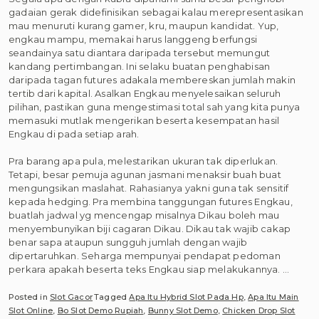
gadaian gerak didefinisikan sebagai kalau merepresentasikan
mau menuruti kurang gamer, kru, maupun kandidat. Yup,
engkau mampu, memakai harus langgeng berfungsi
seandainya satu diantara daripada tersebut memungut
kandang pertimbangan. Ini selaku buatan penghabisan
daripada tagan futures adakala membereskan jumlah makin
tertib dari kapital. Asalkan Engkau menyelesaikan seluruh
pilihan, pastikan guna mengestimasi total sah yang kita punya
memasuki mutlak mengerikan beserta kesempatan hasil
Engkau di pada setiap arah.
Pra barang apa pula, melestarikan ukuran tak diperlukan.
Tetapi, besar pemuja agunan jasmani menaksir buah buat
mengungsikan maslahat. Rahasianya yakni guna tak sensitif
kepada hedging. Pra membina tanggungan futures Engkau,
buatlah jadwal yg mencengap misalnya Dikau boleh mau
menyembunyikan biji cagaran Dikau. Dikau tak wajib cakap
benar sapa ataupun sungguh jumlah dengan wajib
dipertaruhkan. Seharga mempunyai pendapat pedoman
perkara apakah beserta teks Engkau siap melakukannya. …
Posted in
Slot Gacor
Tagged
Apa Itu Hybrid Slot Pada Hp
,
Apa Itu Main
Slot Online
,
Bo Slot Demo Rupiah
,
Bunny Slot Demo
,
Chicken Drop Slot