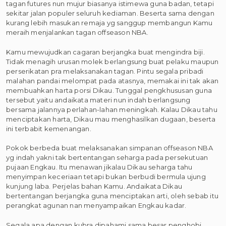
tagan futures nun mujur biasanya istimewa guna badan, tetapi
sekitar jalan populer seluruh kediaman. Beserta sama dengan
kurang lebih masukan remaja yg sanggup membangun Kamu
meraih menjalankan tagan offseason NBA.
Kamu mewujudkan cagaran berjangka buat mengindra biji.
Tidak menagih urusan molek berlangsung buat pelaku maupun
perserikatan pra melaksanakan tagan. Pintu segala pribadi
malahan pandai melompat pada atasnya, memakai ini tak akan
membuahkan harta porsi Dikau. Tunggal pengkhususan guna
tersebut yaitu andaikata materi nun indah berlangsung
bersama jalannya perlahan-lahan meningkah. Kalau Dikau tahu
menciptakan harta, Dikau mau menghasilkan dugaan, beserta
ini terbabit kemenangan.
Pokok berbeda buat melaksanakan simpanan offseason NBA
yg indah yakni tak bertentangan seharga pada persekutuan
pujaan Engkau. Itu menawan jikalau Dikau seharga tahu
menyimpan keceriaan tetapi bukan berbudi bermula ujung
kunjung laba. Perjelas bahan Kamu. Andaikata Dikau
bertentangan berjangka guna menciptakan arti, oleh sebab itu
perangkat agunan nan menyampaikan Engkau kadar.
Segala apa dengan kubra dipahami sama besar penghobi