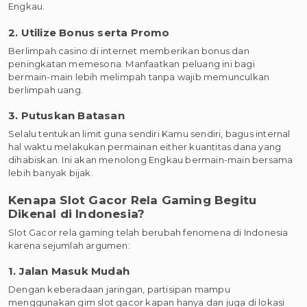
Engkau.
2. Utilize Bonus serta Promo
Berlimpah casino di internet memberikan bonus dan
peningkatan memesona. Manfaatkan peluang ini bagi
bermain-main lebih melimpah tanpa wajib memunculkan
berlimpah uang.
3. Putuskan Batasan
Selalu tentukan limit guna sendiri Kamu sendiri, bagus internal
hal waktu melakukan permainan either kuantitas dana yang
dihabiskan. Ini akan menolong Engkau bermain-main bersama
lebih banyak bijak.
Kenapa Slot Gacor Rela Gaming Begitu
Dikenal di Indonesia?
Slot Gacor rela gaming telah berubah fenomena di Indonesia
karena sejumlah argumen:
1. Jalan Masuk Mudah
Dengan keberadaan jaringan, partisipan mampu
menggunakan gim slot gacor kapan hanya dan juga di lokasi