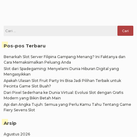
Cari
untuk:
Pos-pos Terbaru
Benarkah Slot Server Filipina Gampang Menang? Ini Faktanya dan
Cara Memaksimalkan Peluang Anda
Slot dari Spadegaming: Menyelami Dunia Hiburan Digital yang
Mengasyikkan
Apakah Ulasan Slot Fruit Party Ini Bisa Jadi Pilihan Terbaik untuk
Pecinta Game Slot Buah?
Dari Pixel Sederhana ke Dunia Virtual: Evolusi Slot dengan Grafis
Modern yang Bikin Betah Main
Api dan Angka Tujuh: Semua yang Perlu Kamu Tahu Tentang Game
Fiery Sevens Slot
Arsip
Agustus 2026