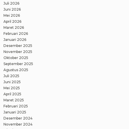
Juli 2026
Juni 2026
Mei 2026
April 2026
Maret 2026
Februari 2026
Januari 2026
Desember 2025
November 2025
Oktober 2025
September 2025
Agustus 2025
Juli 2025
Juni 2025
Mei 2025
April 2025
Maret 2025
Februari 2025
Januari 2025
Desember 2024
November 2024