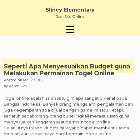
Skip
to
Sliney Elementary
content
Judi Slot Online
Seperti Apa Menyesuaikan Budget guna
Melakukan Permainan Togel Online
Posted on
Mei 27, 2025
by
Aaron Cox
Togel online adalah salah satu gim apa sangat dikenal pada
Bangsa Indonesia. Banyak orang mengalami pengalaman dan
juga kegemparan apa dijual dengan game ini satu. Tetapi,
separuh sebab orang-orang itu seringkali merasa susah guna
menyesuaikan anggaran saat bermain togel on line.
Selanjutnya ini sedikit petunjuk yang dapat membantu Anda
menjadikan sesuai biaya bagi bermain lotere online.