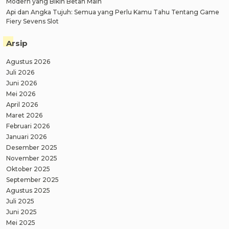
Modern yang Bikin Betah Main
Api dan Angka Tujuh: Semua yang Perlu Kamu Tahu Tentang Game
Fiery Sevens Slot
Arsip
Agustus 2026
Juli 2026
Juni 2026
Mei 2026
April 2026
Maret 2026
Februari 2026
Januari 2026
Desember 2025
November 2025
Oktober 2025
September 2025
Agustus 2025
Juli 2025
Juni 2025
Mei 2025