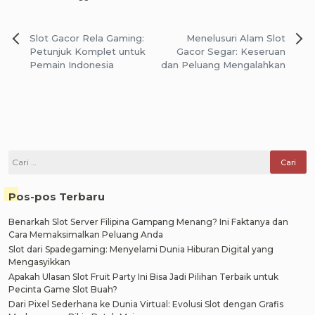
Navigasi
Slot Gacor Rela Gaming:
Menelusuri Alam Slot
pos
Petunjuk Komplet untuk
Gacor Segar: Keseruan
Pemain Indonesia
dan Peluang Mengalahkan
Cari
untuk:
Pos-pos Terbaru
Benarkah Slot Server Filipina Gampang Menang? Ini Faktanya dan
Cara Memaksimalkan Peluang Anda
Slot dari Spadegaming: Menyelami Dunia Hiburan Digital yang
Mengasyikkan
Apakah Ulasan Slot Fruit Party Ini Bisa Jadi Pilihan Terbaik untuk
Pecinta Game Slot Buah?
Dari Pixel Sederhana ke Dunia Virtual: Evolusi Slot dengan Grafis