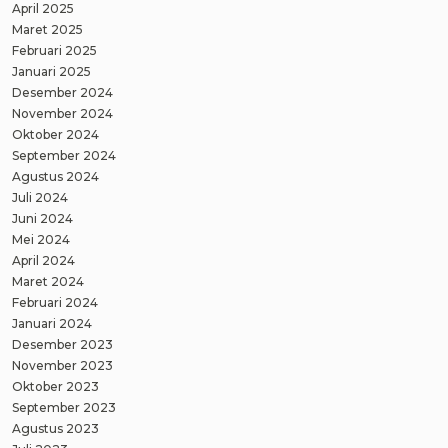
April 2025
Maret 2025
Februari 2025
Januari 2025
Desember 2024
November 2024
Oktober 2024
September 2024
Agustus 2024
Juli 2024
Juni 2024
Mei 2024
April 2024
Maret 2024
Februari 2024
Januari 2024
Desember 2023
November 2023
Oktober 2023
September 2023
Agustus 2023