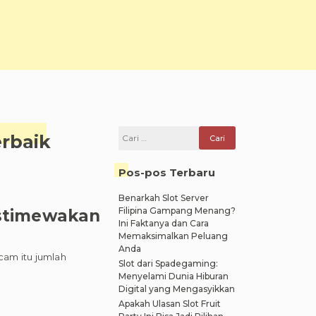
Cari
erbaik
untuk:
Pos-pos Terbaru
Benarkah Slot Server
Filipina Gampang Menang?
istimewakan
Ini Faktanya dan Cara
Memaksimalkan Peluang
Anda
cam itu jumlah
Slot dari Spadegaming:
Menyelami Dunia Hiburan
Digital yang Mengasyikkan
Apakah Ulasan Slot Fruit