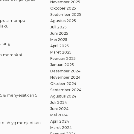
November 2025
Oktober 2025
September 2025
u pula mampu
Agustus 2025
laku
Juli 2025
Juni 2025
Mei 2025
arang.
April 2025
Maret 2025
um memakai
Februari 2025
Januari 2025
Desember 2024
November 2024
Oktober 2024
September 2024
5 & menyesatkan 5
Agustus 2024
Juli 2024
Juni 2024
Mei 2024
April 2024
hadiah yg menjadikan
Maret 2024
Februari 2024