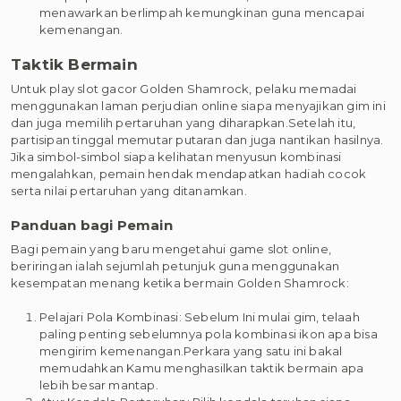
menawarkan berlimpah kemungkinan guna mencapai
kemenangan.
Taktik Bermain
Untuk play slot gacor Golden Shamrock, pelaku memadai
menggunakan laman perjudian online siapa menyajikan gim ini
dan juga memilih pertaruhan yang diharapkan.Setelah itu,
partisipan tinggal memutar putaran dan juga nantikan hasilnya.
Jika simbol-simbol siapa kelihatan menyusun kombinasi
mengalahkan, pemain hendak mendapatkan hadiah cocok
serta nilai pertaruhan yang ditanamkan.
Panduan bagi Pemain
Bagi pemain yang baru mengetahui game slot online,
beriringan ialah sejumlah petunjuk guna menggunakan
kesempatan menang ketika bermain Golden Shamrock:
Pelajari Pola Kombinasi: Sebelum Ini mulai gim, telaah
paling penting sebelumnya pola kombinasi ikon apa bisa
mengirim kemenangan.Perkara yang satu ini bakal
memudahkan Kamu menghasilkan taktik bermain apa
lebih besar mantap.