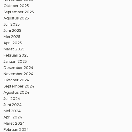
Oktober 2025
September 2025
Agustus 2025
Juli 2025
Juni 2025
Mei 2025
April 2025
Maret 2025
Februari 2025
Januari 2025
Desember 2024
November 2024
Oktober 2024
September 2024
Agustus 2024
Juli 2024
Juni 2024
Mei 2024
April 2024
Maret 2024
Februari 2024