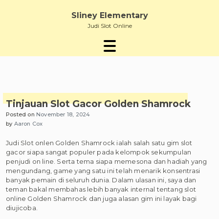
Skip
to
Sliney Elementary
content
Judi Slot Online
Tinjauan Slot Gacor Golden Shamrock
Posted on
November 18, 2024
by
Aaron Cox
Judi Slot onlen Golden Shamrock ialah salah satu gim slot
gacor siapa sangat populer pada kelompok sekumpulan
penjudi on line. Serta tema siapa memesona dan hadiah yang
mengundang, game yang satu ini telah menarik konsentrasi
banyak pemain di seluruh dunia. Dalam ulasan ini, saya dan
teman bakal membahas lebih banyak internal tentang slot
online Golden Shamrock dan juga alasan gim ini layak bagi
diujicoba.