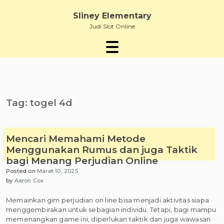
Skip
to
Sliney Elementary
content
Judi Slot Online
Tag:
togel 4d
Mencari Memahami Metode
Menggunakan Rumus dan juga Taktik
bagi Menang Perjudian Online
Posted on
Maret 10, 2025
by
Aaron Cox
Memainkan gim perjudian on line bisa menjadi aktivitas siapa
menggembirakan untuk sebagian individu. Tetapi, bagi mampu
memenangkan game ini, diperlukan taktik dan juga wawasan