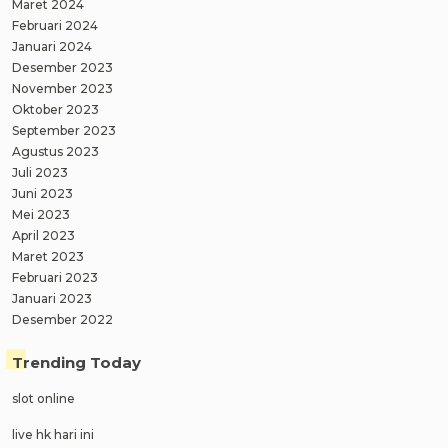
Maret 2024
Februari 2024
Januari 2024
Desember 2023
November 2023
Oktober 2023
September 2023
Agustus 2023
Juli 2023
Juni 2023
Mei 2023
April 2023
Maret 2023
Februari 2023
Januari 2023
Desember 2022
Trending Today
slot online
live hk hari ini