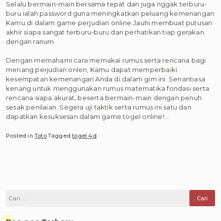
Selalu bermain-main bersama tepat dan juga nggak terburu-
buru ialah password guna meningkatkan peluang kemenangan
Kamu di dalam game perjudian online.Jauhi membuat putusan
akhir siapa sangat terburu-buru dan perhatikan tiap gerakan
dengan ranum.
Dengan memahami cara memakai rumus serta rencana bagi
menang perjudian onlen, Kamu dapat memperbaiki
kesempatan kemenangan Anda di dalam gim ini. Senantiasa
kenang untuk menggunakan rumus matematika fondasi serta
rencana siapa akurat, beserta bermain-main dengan penuh
sesak penilaian. Segera uji taktik serta rumus ini satu dan
dapatkan kesuksesan dalam game togel online!…
Posted in
Toto
Tagged
togel 4d
Cari
untuk: