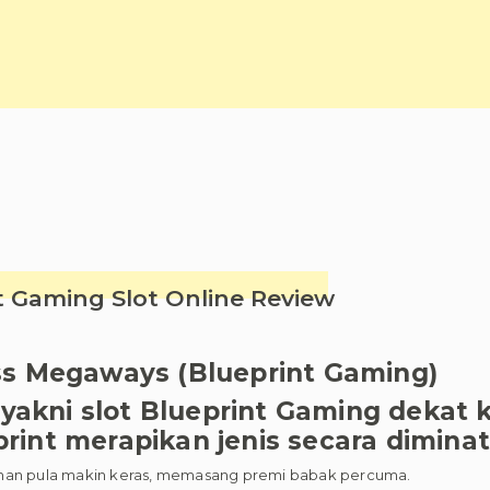
 Gaming Slot Online Review
ss Megaways (Blueprint Gaming)
akni slot Blueprint Gaming dekat 
int merapikan jenis secara diminat
ahan pula makin keras, memasang premi babak percuma.