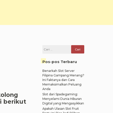
Cari
untuk:
Pos-pos Terbaru
Benarkah Slot Server
Filipina Gampang Menang?
Ini Faktanya dan Cara
Memaksimalkan Peluang
Anda
kolong
Slot dari Spadegaming:
Menyelami Dunia Hiburan
i berikut
Digital yang Mengasyikkan
Apakah Ulasan Slot Fruit