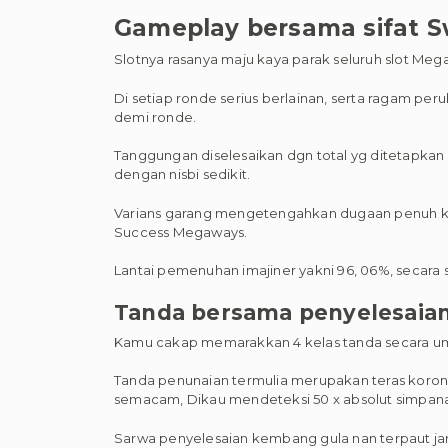
Gameplay bersama sifat 
Slotnya rasanya maju kaya parak seluruh slot Mega
Di setiap ronde serius berlainan, serta ragam pe
demi ronde.
Tanggungan diselesaikan dgn total yg ditetapkan
dengan nisbi sedikit.
Varians garang mengetengahkan dugaan penuh kec
Success Megaways.
Lantai pemenuhan imajiner yakni 96, 06%, secara se
Tanda bersama penyelesaia
Kamu cakap memarakkan 4 kelas tanda secara u
Tanda penunaian termulia merupakan teras koro
semacam, Dikau mendeteksi 50 x absolut simpan
Sarwa penyelesaian kembang gula nan terpaut jara