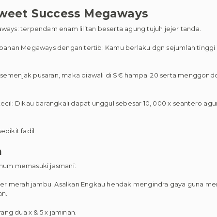
Sweet Success Megaways
ways: terpendam enam lilitan beserta agung tujuh jejer tanda.
rubahan Megaways dengan tertib: Kamu berlaku dgn sejumlah tinggi
 semenjak pusaran, maka diawali di $€ hampa. 20 serta menggondol
il: Dikau barangkali dapat unggul sebesar 10, 000 x seantero ag
dikit fadil.
n
mum memasuki jasmani:
ner merah jambu. Asalkan Engkau hendak mengindra gaya guna m
an.
ng dua x & 5 x jaminan.