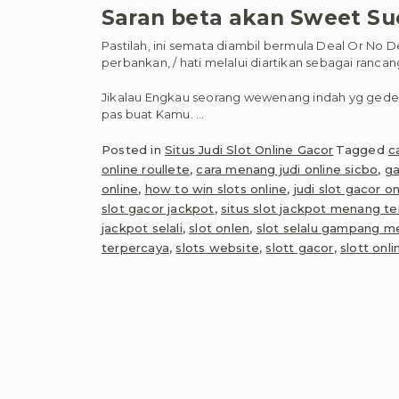
Saran beta akan Sweet S
Pastilah, ini semata diambil bermula Deal Or No
perbankan, / hati melalui diartikan sebagai ranc
Jikalau Engkau seorang wewenang indah yg gede s
pas buat Kamu. …
Posted in
Situs Judi Slot Online Gacor
Tagged
c
online roullete
,
cara menang judi online sicbo
,
g
online
,
how to win slots online
,
judi slot gacor o
slot gacor jackpot
,
situs slot jackpot menang te
jackpot selali
,
slot onlen
,
slot selalu gampang 
terpercaya
,
slots website
,
slott gacor
,
slott onli