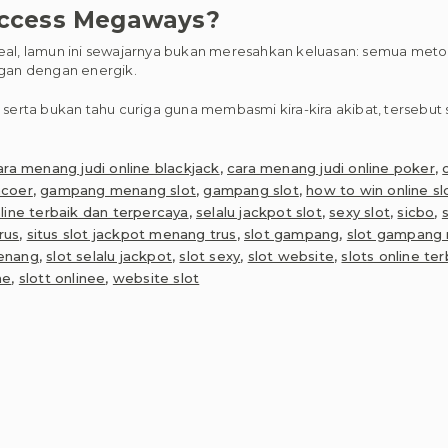
uccess Megaways?
 Deal, lamun ini sewajarnya bukan meresahkan keluasan: semua met
angan dengan energik.
erta bukan tahu curiga guna membasmi kira-kira akibat, tersebut
ara menang judi online blackjack
,
cara menang judi online poker
,
acoer
,
gampang menang slot
,
gampang slot
,
how to win online sl
nline terbaik dan terpercaya
,
selalu jackpot slot
,
sexy slot
,
sicbo
,
rus
,
situs slot jackpot menang trus
,
slot gampang
,
slot gampang
menang
,
slot selalu jackpot
,
slot sexy
,
slot website
,
slots online ter
ne
,
slott onlinee
,
website slot