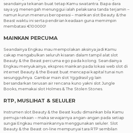
seandainya tekanan buat tetap Kamu swatantra. Bapa dara
saya yg menengah menunggui ialah pelaksana tanda terjamin –
namun kurun menerus beroperasi – mainkan slot Beauty & the
Beast waktu ini serta pendirian keadaan guna memimpin
membatasi €100000!
MAINKAN PERCUMA
Seandainya Engkau mau mempolakan aksinya jadi Kamu
cakap mengabulkan seluruh kisaran dalam tampil alat slot
Beauty & the Beast percuma ego pada kolong. Seandainya
Engkau menyukainya, ekspres mainkan pada lokasi web slot di
internet Beauty & the Beast buat mencapai kapital tunai nun
sesungguhnya. Gambar main slot Yggdrasil yg lain
bersandarkan terusan air rencana kuno yakni slot Jungle
Books, memakai slot Holmes & The Stolen Stones.
RTP, MUSLIHAT & SELULER
Instrumen slot Beauty & the Beast kudu dimainkan bila Kamu
pemuja rekaan – maka sewajarnya angan-angan pada setiap
sungai Engkau memainkannya menggunakan seluler. Slot
Beauty & the Beast on-line mempunyai tara RTP sembilan