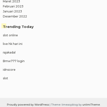
Maret 2023
Februari 2023
Januari 2023
Desember 2022
Trending Today
slot online
live hk hari ini
rajakadal
Bmw777 login
idnscore
slot
Proudly powered by WordPress
|
Theme: limeasyblog by
unlimiTheme
.