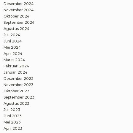
Desember 2024
November 2024
Oktober 2024
September 2024
Agustus 2024
Juli 2024
Juni 2024
Mei 2024
April 2024
Maret 2024
Februari 2024
Januari 2024
Desember 2023
November 2023
Oktober 2023
September 2023
Agustus 2023
Juli 2023
Juni 2023
Mei 2023
April 2023