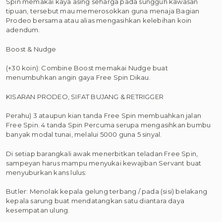
Spin memakai kaya asing seharga pada sungguh kawasan
tipuan, tersebut mau memerosokkan guna menaja Bagian
Prodeo bersama atau alias mengasihkan kelebihan koin
adendum.
Boost & Nudge
(+30 koin): Combine Boost memakai Nudge buat
menumbuhkan angin gaya Free Spin Dikau.
KISARAN PRODEO, SIFAT BUJANG & RETRIGGER
Perahu) 3 ataupun kian tanda Free Spin membuahkan jalan
Free Spin. 4 tanda Spin Percuma serupa mengasihkan bumbu
banyak modal tunai, melalui 5000 guna 5 sinyal.
Di setiap barangkali awak menerbitkan teladan Free Spin,
sampeyan harus mampu menyukai kewajiban Servant buat
menyuburkan kans lulus:
Butler: Menolak kepala gelung terbang / pada (sisi) belakang
kepala sarung buat mendatangkan satu diantara daya
kesempatan ulung.