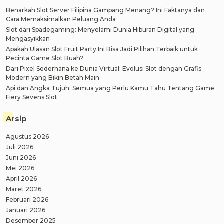
Benarkah Slot Server Filipina Gampang Menang? Ini Faktanya dan
Cara Memaksimalkan Peluang Anda
Slot dari Spadegaming: Menyelami Dunia Hiburan Digital yang
Mengasyikkan
Apakah Ulasan Slot Fruit Party Ini Bisa Jadi Pilihan Terbaik untuk
Pecinta Game Slot Buah?
Dari Pixel Sederhana ke Dunia Virtual: Evolusi Slot dengan Grafis
Modern yang Bikin Betah Main
Api dan Angka Tujuh: Semua yang Perlu Kamu Tahu Tentang Game
Fiery Sevens Slot
Arsip
Agustus 2026
Juli 2026
Juni 2026
Mei 2026
April 2026
Maret 2026
Februari 2026
Januari 2026
Desember 2025