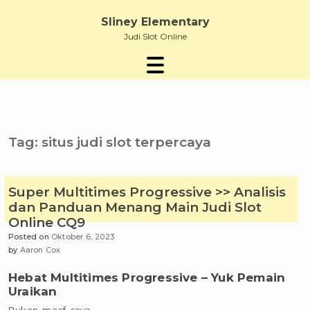
Skip
to
Sliney Elementary
content
Judi Slot Online
Tag:
situs judi slot terpercaya
Super Multitimes Progressive >> Analisis
dan Panduan Menang Main Judi Slot
Online CQ9
Posted on
Oktober 6, 2023
by
Aaron Cox
Hebat Multitimes Progressive – Yuk Pemain
Uraikan
Bukan, maaf, saya