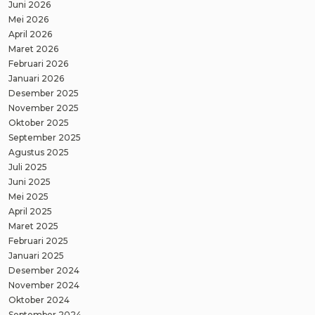
Juni 2026
Mei 2026
April 2026
Maret 2026
Februari 2026
Januari 2026
Desember 2025
November 2025
Oktober 2025
September 2025
Agustus 2025
Juli 2025
Juni 2025
Mei 2025
April 2025
Maret 2025
Februari 2025
Januari 2025
Desember 2024
November 2024
Oktober 2024
September 2024