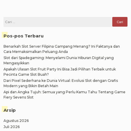
Cari
untuk:
Pos-pos Terbaru
Benarkah Slot Server Filipina Gampang Menang? Ini Faktanya dan
Cara Memaksimalkan Peluang Anda
Slot dari Spadegaming: Menyelami Dunia Hiburan Digital yang
Mengasyikkan
Apakah Ulasan Slot Fruit Party Ini Bisa Jadi Pilihan Terbaik untuk
Pecinta Game Slot Buah?
Dari Pixel Sederhana ke Dunia Virtual: Evolusi Slot dengan Grafis
Modern yang Bikin Betah Main
Api dan Angka Tujuh: Semua yang Perlu Kamu Tahu Tentang Game
Fiery Sevens Slot
Arsip
Agustus 2026
Juli 2026