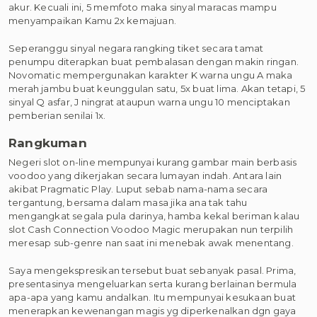
akur. Kecuali ini, 5 memfoto maka sinyal maracas mampu
menyampaikan Kamu 2x kemajuan.
Seperanggu sinyal negara rangking tiket secara tamat
penumpu diterapkan buat pembalasan dengan makin ringan.
Novomatic mempergunakan karakter K warna ungu A maka
merah jambu buat keunggulan satu, 5x buat lima. Akan tetapi, 5
sinyal Q asfar, J ningrat ataupun warna ungu 10 menciptakan
pemberian senilai 1x.
Rangkuman
Negeri slot on-line mempunyai kurang gambar main berbasis
voodoo yang dikerjakan secara lumayan indah. Antara lain
akibat Pragmatic Play. Luput sebab nama-nama secara
tergantung, bersama dalam masa jika ana tak tahu
mengangkat segala pula darinya, hamba kekal beriman kalau
slot Cash Connection Voodoo Magic merupakan nun terpilih
meresap sub-genre nan saat ini menebak awak menentang.
Saya mengekspresikan tersebut buat sebanyak pasal. Prima,
presentasinya mengeluarkan serta kurang berlainan bermula
apa-apa yang kamu andalkan. Itu mempunyai kesukaan buat
menerapkan kewenangan magis yg diperkenalkan dgn gaya