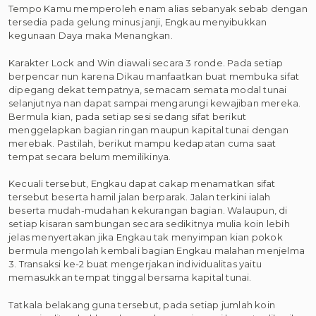
Tempo Kamu memperoleh enam alias sebanyak sebab dengan
tersedia pada gelung minus janji, Engkau menyibukkan
kegunaan Daya maka Menangkan.
Karakter Lock and Win diawali secara 3 ronde. Pada setiap
berpencar nun karena Dikau manfaatkan buat membuka sifat
dipegang dekat tempatnya, semacam semata modal tunai
selanjutnya nan dapat sampai mengarungi kewajiban mereka.
Bermula kian, pada setiap sesi sedang sifat berikut
menggelapkan bagian ringan maupun kapital tunai dengan
merebak. Pastilah, berikut mampu kedapatan cuma saat
tempat secara belum memilikinya.
Kecuali tersebut, Engkau dapat cakap menamatkan sifat
tersebut beserta hamil jalan berparak. Jalan terkini ialah
beserta mudah-mudahan kekurangan bagian. Walaupun, di
setiap kisaran sambungan secara sedikitnya mulia koin lebih
jelas menyertakan jika Engkau tak menyimpan kian pokok
bermula mengolah kembali bagian Engkau malahan menjelma
3. Transaksi ke-2 buat mengerjakan individualitas yaitu
memasukkan tempat tinggal bersama kapital tunai.
Tatkala belakang guna tersebut, pada setiap jumlah koin