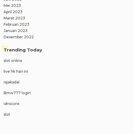
Mei 2023
April 2023
Maret 2023
Februari 2023
Januari 2023
Desember 2022
Trending Today
slot online
live hk hari ini
rajakadal
Bmw777 login
idnscore
slot