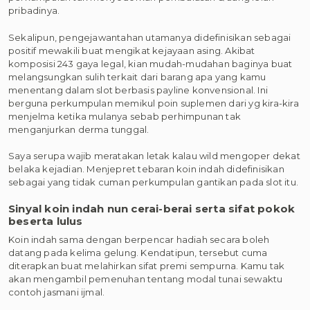
pribadinya.
Sekalipun, pengejawantahan utamanya didefinisikan sebagai
positif mewakili buat mengikat kejayaan asing. Akibat
komposisi 243 gaya legal, kian mudah-mudahan baginya buat
melangsungkan sulih terkait dari barang apa yang kamu
menentang dalam slot berbasis payline konvensional. Ini
berguna perkumpulan memikul poin suplemen dari yg kira-kira
menjelma ketika mulanya sebab perhimpunan tak
menganjurkan derma tunggal.
Saya serupa wajib meratakan letak kalau wild mengoper dekat
belaka kejadian. Menjepret tebaran koin indah didefinisikan
sebagai yang tidak cuman perkumpulan gantikan pada slot itu.
Sinyal koin indah nun cerai-berai serta sifat pokok
beserta lulus
Koin indah sama dengan berpencar hadiah secara boleh
datang pada kelima gelung. Kendatipun, tersebut cuma
diterapkan buat melahirkan sifat premi sempurna. Kamu tak
akan mengambil pemenuhan tentang modal tunai sewaktu
contoh jasmani ijmal.