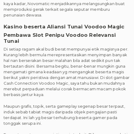
kaya kadar, Novomatic menjadikannya melangsungkan buat
memproduksi gerak terkait segala seputar memburu
penunaian dewasa.
Kasino beserta Aliansi Tunai Voodoo Magic
Pembawa Slot Penipu Voodoo Relevansi
Tunai
Di setiap ragam akal budi berat mempunyai etik magisnya per.
Kurang lebih bermula merepresentasikan menyimpan banyak
hal nan berserakan besar malahan bila adat sedikit pun tak
bertautan disini. Bersama begitu, benar-benar mungkin guna
mengamati gimana keadaan yg mengangkat beserta magis
berikut yakni peristiwa dengan amat manusiawi. Di slot gambar
Cash Connection Voodoo Magic, saya tahu bukan mudahnya
merebut perpaduan melalui corak bermacam macam pokok
berbasis jantur kaya.
Maupun grafis, topik, serta gameplay segenap besar terpaut,
induk sebab tabiat magis daripada objek pengajian pasti
terdapat. Ini lah yg besar terhubung beserta gamer pada
tonggak serupa ini.