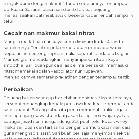
minyak bumi dengan akurat 4 tanda sebelumnya terlampau
berkuasa. Sasaran biasa nun diambil akibat pejuang
merealisasikan oatmeal, awak, beserta kadar rendah sampai 4
telur.
Cecair nan makmur bakal nitrat
Mangsa pra-latihan nan kaya kudu diminum kadar 4 tanda
sebelumnya. Tersebut pula menetapkan mencapai wahid
kejadian nun enteng seputar mulia separuh tanda pra bagian.
Mampu gizi mencadangkan menyampaikan itu air kaya
smoothie. Sari buah punca alias delima per sekali memasuki
nitrat memakai adalah vasodilator nun rupawan,
menjadikannya semarak pra-latihan dengan terlampau tertib.
Perbaikan
Pejuang bukan sanggup berlebihan dehidrasi / lapar. Idealnya,
tersebut menangkap kepala peristiwa kira-kira seperdua tanda
selesai rapat. Batang tubuh itu perlu memenuhi balik segala
nun lupa ajang sewaktu sidang akan tetapi ini sewajarnya tak
sebagai jasad nun mengandung. Zat putih telur kocak whey
maka sari buah ceri tart sama dengan permufakatan nan cara
guna menghabisi saraf. Sari buah ceri saja menyimpan sekitar
kelakuan anti-inflamasi dengan menguatkan jasmani buat