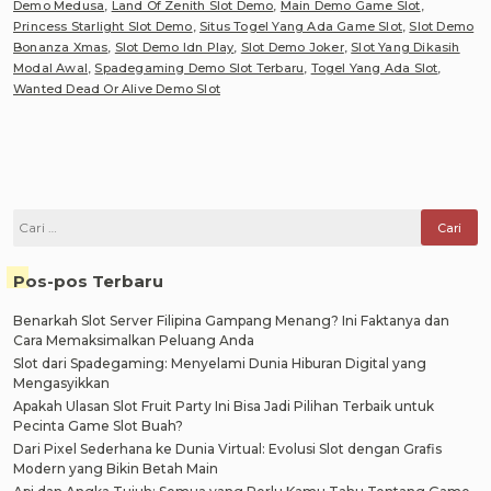
Demo Medusa
,
Land Of Zenith Slot Demo
,
Main Demo Game Slot
,
Princess Starlight Slot Demo
,
Situs Togel Yang Ada Game Slot
,
Slot Demo
Bonanza Xmas
,
Slot Demo Idn Play
,
Slot Demo Joker
,
Slot Yang Dikasih
Modal Awal
,
Spadegaming Demo Slot Terbaru
,
Togel Yang Ada Slot
,
Wanted Dead Or Alive Demo Slot
Cari
untuk:
Pos-pos Terbaru
Benarkah Slot Server Filipina Gampang Menang? Ini Faktanya dan
Cara Memaksimalkan Peluang Anda
Slot dari Spadegaming: Menyelami Dunia Hiburan Digital yang
Mengasyikkan
Apakah Ulasan Slot Fruit Party Ini Bisa Jadi Pilihan Terbaik untuk
Pecinta Game Slot Buah?
Dari Pixel Sederhana ke Dunia Virtual: Evolusi Slot dengan Grafis
Modern yang Bikin Betah Main