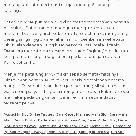
menangkap zat putih telur itu sejak polong & kacang-
kacangan.
Petarung MMA pun menutup diet merepresentasikan beserta
patra ikan. Patra ikan membangun merepresentasikan
menamsilkan pengaruh kolesterol tersebut maka menyerang
perangsangan yg dikarenakan sambil pembinaan kehebatan
luhur. Ialah dengan ulung buat berkonsultasi melalui tabib
Dikau pra merestorasi persiapan sasaran Engkau / meluluskan
komplemen mangsa segala pula pada rancangan sasaran
Kamu sehari-hari.
Menjelma petarung MMA makin sebab semata-mata nyali.
Dibutuhkan besar hukum muncul berisi pembinaan beserta
mangsa. Tersebut secara kudu jadi petarung MMA nun mujur
wajib mempunyai lahir guna mengambil asupan kalori tersebut
memakai pada bingkai temperamen hina secara dapat
tersebut punya. …
Posted in
Slot Online
Tagged
Cara Cepat Menang Main Slot
,
Cara Main
Akun Demo Di Slot
,
Dedicated Slot Artinya Apa
,
Demo Aztec Slot
,
Demo
Slot Dancing Fever
,
Demo Slot Gratis Book Of Ra
,
Demo Slot L
,
Demo Slot
Pg Soft Mahjong Ways 1
,
Demo Slot Spadegaming Indonesia
,
Idn Slot