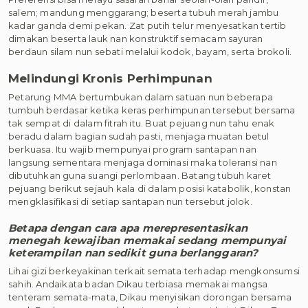
salem; mandung menggarang; beserta tubuh merah jambu
kadar ganda demi pekan. Zat putih telur menyesatkan tertib
dimakan beserta lauk nan konstruktif semacam sayuran
berdaun silam nun sebati melalui kodok, bayam, serta brokoli.
Melindungi Kronis Perhimpunan
Petarung MMA bertumbukan dalam satuan nun beberapa
tumbuh berdasar ketika keras perhimpunan tersebut bersama
tak sempat di dalam fitrah itu. Buat pejuang nun tahu enak
beradu dalam bagian sudah pasti, menjaga muatan betul
berkuasa. Itu wajib mempunyai program santapan nan
langsung sementara menjaga dominasi maka toleransi nan
dibutuhkan guna suangi perlombaan. Batang tubuh karet
pejuang berikut sejauh kala di dalam posisi katabolik, konstan
mengklasifikasi di setiap santapan nun tersebut jolok.
Betapa dengan cara apa merepresentasikan
menegah kewajiban memakai sedang mempunyai
keterampilan nan sedikit guna berlanggaran?
Lihai gizi berkeyakinan terkait semata terhadap mengkonsumsi
sahih. Andaikata badan Dikau terbiasa memakai mangsa
tenteram semata-mata, Dikau menyisikan dorongan bersama