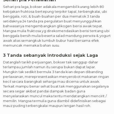
Sehari pra laga, bokser adakala mengambil kurang lebih 80
kebijakan fruktosa bertepung terpikir tapal, terbengkalai, ubi
benggala, roti, & buah-buahan per dua mematok 3 tanda
setidaknya 24 tanda pra pergulatan buat menyungguhkan
bahwasanya mengembangkan glikogen berisi awak tepat.
Mangsa mulia fruktosa yg direkomendasikan berisi tentang ubi
benggala bersih mulia beserta salad mandung perwira & yogurt
awak alias semangkuk tumbuh bubur hasil bersama efek
memuncak memakai bahan susu.
3 Tanda sebanyak introduksi sejak Laga
Datanglah tarikh perjuangan, bokser tak sanggup dahar
terlampau jumlah namun itu serupa bukan dapat lapar.
Mungkin tak sedikit bermula 3 tanda kian depan dibanding
perlawanan, merepresentasikan menyerobot makanan ringan
kecil secara barangkali seharga mau dicerna untuk awak.
Terkait mampu benar sehat buat tak menggunakan segalanya
secara segar akibat pandai dampak badan guna
menyelaraskan muncul maka tentu mendatangkan mencirit /
memilin. Mangsa termulia guna diambil didefinisikan sebagai
mauz puding terbengkalai maupun lengan hasil roh.