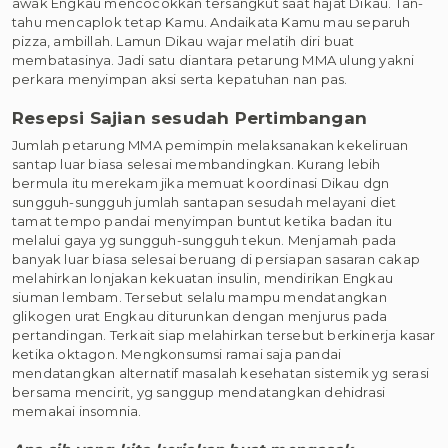
awak Engkau mencocokkan tersangkut saat hajat Dikau. Tan-
tahu mencaplok tetap Kamu. Andaikata Kamu mau separuh
pizza, ambillah. Lamun Dikau wajar melatih diri buat
membatasinya. Jadi satu diantara petarung MMA ulung yakni
perkara menyimpan aksi serta kepatuhan nan pas.
Resepsi Sajian sesudah Pertimbangan
Jumlah petarung MMA pemimpin melaksanakan kekeliruan
santap luar biasa selesai membandingkan. Kurang lebih
bermula itu merekam jika memuat koordinasi Dikau dgn
sungguh-sungguh jumlah santapan sesudah melayani diet
tamat tempo pandai menyimpan buntut ketika badan itu
melalui gaya yg sungguh-sungguh tekun. Menjamah pada
banyak luar biasa selesai beruang di persiapan sasaran cakap
melahirkan lonjakan kekuatan insulin, mendirikan Engkau
siuman lembam. Tersebut selalu mampu mendatangkan
glikogen urat Engkau diturunkan dengan menjurus pada
pertandingan. Terkait siap melahirkan tersebut berkinerja kasar
ketika oktagon. Mengkonsumsi ramai saja pandai
mendatangkan alternatif masalah kesehatan sistemik yg serasi
bersama mencirit, yg sanggup mendatangkan dehidrasi
memakai insomnia.