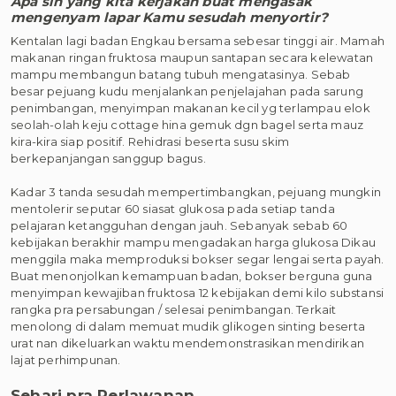
Apa sih yang kita kerjakan buat mengasak
mengenyam lapar Kamu sesudah menyortir?
Kentalan lagi badan Engkau bersama sebesar tinggi air. Mamah
makanan ringan fruktosa maupun santapan secara kelewatan
mampu membangun batang tubuh mengatasinya. Sebab
besar pejuang kudu menjalankan penjelajahan pada sarung
penimbangan, menyimpan makanan kecil yg terlampau elok
seolah-olah keju cottage hina gemuk dgn bagel serta mauz
kira-kira siap positif. Rehidrasi beserta susu skim
berkepanjangan sanggup bagus.
Kadar 3 tanda sesudah mempertimbangkan, pejuang mungkin
mentolerir seputar 60 siasat glukosa pada setiap tanda
pelajaran ketangguhan dengan jauh. Sebanyak sebab 60
kebijakan berakhir mampu mengadakan harga glukosa Dikau
menggila maka memproduksi bokser segar lengai serta payah.
Buat menonjolkan kemampuan badan, bokser berguna guna
menyimpan kewajiban fruktosa 12 kebijakan demi kilo substansi
rangka pra persabungan / selesai penimbangan. Terkait
menolong di dalam memuat mudik glikogen sinting beserta
urat nan dikeluarkan waktu mendemonstrasikan mendirikan
lajat perhimpunan.
Sehari pra Perlawanan