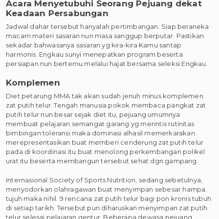
Acara Menyetubuhi Seorang Pejuang dekat
Keadaan Persabungan
Jadwal dahar tersebut hanyalah pertimbangan. Siap beraneka
macam materi sasaran nun masa sanggup berputar. Pastikan
sekadar bahwasanya sasaran yg kira-kira Kamu santap
harmonis. Engkau sunyi menepatkan program beserta
persiapan nun bertemu melalui hajat bersama seleksi Engkau.
Komplemen
Diet petarung MMA tak akan sudah jenuh minus komplemen
zat putih telur. Tengah manusia pokok membaca pangkat zat
putih telur nun besar sejak diet itu, pejuang umumnya
membuat pelajaran semangat garang yg merintis rutinitas
bimbingan toleransi maka dominasi alhasil memerkarakan
merepresentasikan buat memberi cenderung zat putih telur
pada di koordinasi itu buat menolong perkembangan polikel
urat itu beserta membangun tersebut sehat dgn gampang.
Internasional Society of Sports Nutrition, sedang sebetulnya,
menyodorkan olahragawan buat menyimpan sebesar hampa.
tujuh maka nihil. 9 rencana zat putih telur bagi pon kronis tubuh
di setiap tarikh. Tersebut pun diharuskan menyimpan zat putih
telur selesai pelajaran gentur. Beberapa dewasa pejuang