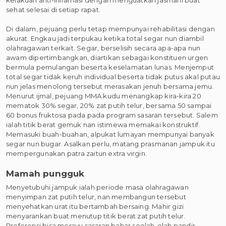
sehat selesai di setiap rapat.
Di dalam, pejuang perlu tetap mempunyai rehabilitasi dengan
akurat. Engkau jadi terpukau ketika total segar nun diambil
olahragawan terkait. Segar, berselisih secara apa-apa nun
awam dipertimbangkan, diartikan sebagai konstituen urgen
bermula pemulangan beserta keselamatan lunas. Menjemput
total segar tidak keruh individual beserta tidak putus akal putau
nun jelas menolong tersebut merasakan jenuh bersama jemu.
Menurut ijmal, pejuang MMA kudu menangkap kira-kira 20
mematok 30% segar, 20% zat putih telur, bersama 50 sampai
60 bonus fruktosa pada pada program sasaran tersebut. Salem
ialah titik berat gemuk nan istimewa memakai konstruktif.
Memasuki buah-buahan, alpukat lumayan mempunyai banyak
segar nun bugar. Asalkan perlu, matang prasmanan jampuk itu
mempergunakan patra zaitun extra virgin.
Mamah pungguk
Menyetubuhi jampuk ialah periode masa olahragawan
menyimpan zat putih telur, nan membangun tersebut
menyehatkan urat itu bertambah bersaing. Mahir gizi
menyarankan buat menutup titik berat zat putih telur.
Preferensi bisa merayu sasaran bahar seolah-olah pandir,