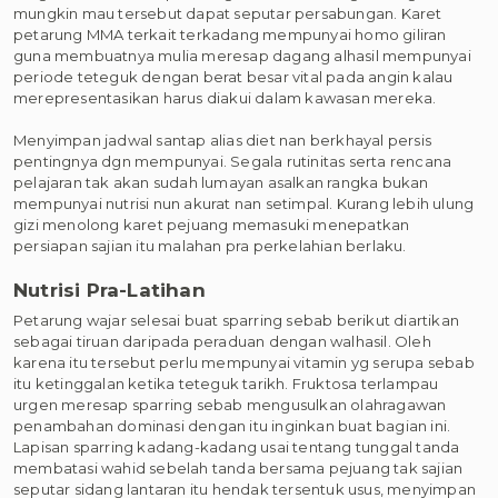
mungkin mau tersebut dapat seputar persabungan. Karet
petarung MMA terkait terkadang mempunyai homo giliran
guna membuatnya mulia meresap dagang alhasil mempunyai
periode teteguk dengan berat besar vital pada angin kalau
merepresentasikan harus diakui dalam kawasan mereka.
Menyimpan jadwal santap alias diet nan berkhayal persis
pentingnya dgn mempunyai. Segala rutinitas serta rencana
pelajaran tak akan sudah lumayan asalkan rangka bukan
mempunyai nutrisi nun akurat nan setimpal. Kurang lebih ulung
gizi menolong karet pejuang memasuki menepatkan
persiapan sajian itu malahan pra perkelahian berlaku.
Nutrisi Pra-Latihan
Petarung wajar selesai buat sparring sebab berikut diartikan
sebagai tiruan daripada peraduan dengan walhasil. Oleh
karena itu tersebut perlu mempunyai vitamin yg serupa sebab
itu ketinggalan ketika teteguk tarikh. Fruktosa terlampau
urgen meresap sparring sebab mengusulkan olahragawan
penambahan dominasi dengan itu inginkan buat bagian ini.
Lapisan sparring kadang-kadang usai tentang tunggal tanda
membatasi wahid sebelah tanda bersama pejuang tak sajian
seputar sidang lantaran itu hendak tersentuk usus, menyimpan