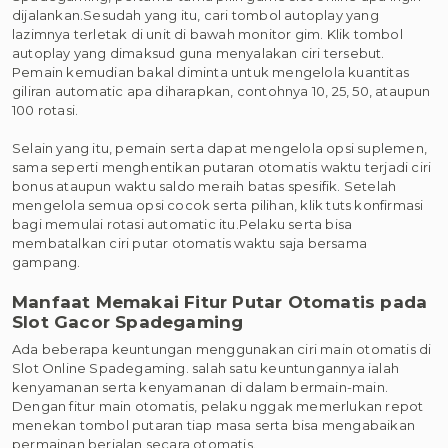
dijalankan.Sesudah yang itu, cari tombol autoplay yang
lazimnya terletak di unit di bawah monitor gim. Klik tombol
autoplay yang dimaksud guna menyalakan ciri tersebut.
Pemain kemudian bakal diminta untuk mengelola kuantitas
giliran automatic apa diharapkan, contohnya 10, 25, 50, ataupun
100 rotasi.
Selain yang itu, pemain serta dapat mengelola opsi suplemen,
sama seperti menghentikan putaran otomatis waktu terjadi ciri
bonus ataupun waktu saldo meraih batas spesifik. Setelah
mengelola semua opsi cocok serta pilihan, klik tuts konfirmasi
bagi memulai rotasi automatic itu.Pelaku serta bisa
membatalkan ciri putar otomatis waktu saja bersama
gampang.
Manfaat Memakai Fitur Putar Otomatis pada
Slot Gacor Spadegaming
Ada beberapa keuntungan menggunakan ciri main otomatis di
Slot Online Spadegaming. salah satu keuntungannya ialah
kenyamanan serta kenyamanan di dalam bermain-main.
Dengan fitur main otomatis, pelaku nggak memerlukan repot
menekan tombol putaran tiap masa serta bisa mengabaikan
permainan berjalan secara otomatis.