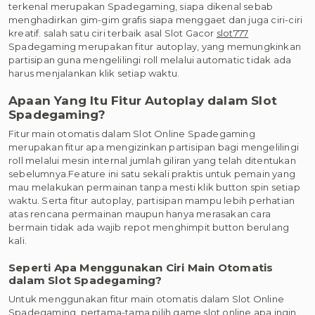
terkenal merupakan Spadegaming, siapa dikenal sebab
menghadirkan gim-gim grafis siapa menggaet dan juga ciri-ciri
kreatif. salah satu ciri terbaik asal Slot Gacor
slot777
Spadegaming merupakan fitur autoplay, yang memungkinkan
partisipan guna mengelilingi roll melalui automatic tidak ada
harus menjalankan klik setiap waktu.
Apaan Yang Itu Fitur Autoplay dalam Slot
Spadegaming?
Fitur main otomatis dalam Slot Online Spadegaming
merupakan fitur apa mengizinkan partisipan bagi mengelilingi
roll melalui mesin internal jumlah giliran yang telah ditentukan
sebelumnya.Feature ini satu sekali praktis untuk pemain yang
mau melakukan permainan tanpa mesti klik button spin setiap
waktu. Serta fitur autoplay, partisipan mampu lebih perhatian
atas rencana permainan maupun hanya merasakan cara
bermain tidak ada wajib repot menghimpit button berulang
kali.
Seperti Apa Menggunakan Ciri Main Otomatis
dalam Slot Spadegaming?
Untuk menggunakan fitur main otomatis dalam Slot Online
Spadegaming, pertama-tama pilih game slot online apa ingin