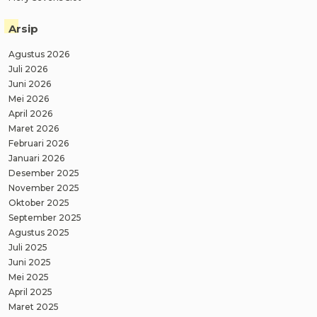
Arsip
Agustus 2026
Juli 2026
Juni 2026
Mei 2026
April 2026
Maret 2026
Februari 2026
Januari 2026
Desember 2025
November 2025
Oktober 2025
September 2025
Agustus 2025
Juli 2025
Juni 2025
Mei 2025
April 2025
Maret 2025