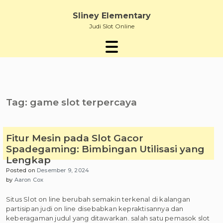
Skip
to
Sliney Elementary
content
Judi Slot Online
Tag:
game slot terpercaya
Fitur Mesin pada Slot Gacor
Spadegaming: Bimbingan Utilisasi yang
Lengkap
Posted on
Desember 9, 2024
by
Aaron Cox
Situs Slot on line berubah semakin terkenal di kalangan
partisipan judi on line disebabkan kepraktisannya dan
keberagaman judul yang ditawarkan. salah satu pemasok slot