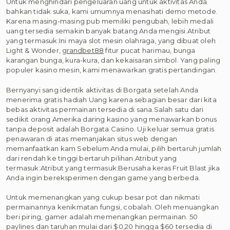
Untuk menghindari pengeluaran uang untuk aktivitas Anda
bahkan tidak suka, kami umumnya menasihati demo metode.
Karena masing-masing pub memiliki pengubah, lebih medali
uang tersedia semakin banyak batang Anda mengisi.Atribut
yang termasuk:Ini maya slot mesin olahraga, yang dibuat oleh
Light & Wonder,
grandbet88
fitur pucat harimau, bunga
karangan bunga, kura-kura, dan kekaisaran simbol. Yang paling
populer kasino mesin, kami menawarkan gratis pertandingan.
Bernyanyi sang identik aktivitas di Borgata setelah Anda
menerima gratis hadiah Uang karena sebagian besar dari kita
bebas aktivitas permainan tersedia di sana.Salah satu dari
sedikit orang Amerika daring kasino yang menawarkan bonus
tanpa deposit adalah Borgata Casino. Uji keluar semua gratis
penawaran di atas memanjakan situs web dengan
memanfaatkan kam Sebelum Anda mulai, pilih bertaruh jumlah
dari rendah ke tinggi bertaruh pilihan.Atribut yang
termasuk:Atribut yang termasuk:Berusaha keras Fruit Blast jika
Anda ingin bereksperimen dengan game yang berbeda.
Untuk memenangkan yang cukup besar pot dan nikmati
permainannya kenikmatan fungsi, cobalah. Oleh menuangkan
beri piring, gamer adalah memenangkan permainan. 50
paylines dan taruhan mulai dari $0,20 hingga $60 tersedia di