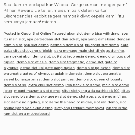
Saat kami mendapatkan Wildcat Gorge cuman mengenyam 1
Pilihan Reward Lie teller, mais um baik dalam kartun
Discrepancies Rabbit segera nampak divvt kepala kami: “Itu
semuanya jamaah! micron …
Posted in
Gacor Slot Online
Tagged
akun slot demo bisa withdraw
,
apa
itu main slot
,
apa perbedaan slot dan soket
,
apa yang dimaksud dengan
admin slot
,
ayu slot demo
,
bermain demo slot
,
blueprint slot demo
,
cara
buka situs slot yang diblokir
,
cara menang main slot di higgs domino
,
cara pakai akun demo slot
,
cq9 slot indonesia demo
,
demo olympus slot
rupiah
,
demo slot dt asia
,
demo slot fragmatic
,
demo slot gate of
olympus
,
demo slot koi gate uang rupiah
,
demo slot pg aztec
,
demo slot
pragmatic gates of olympus rupiah indonesia
,
demo slot pragmatic
sweet bonanza xmas
,
demo slot princes
,
demo slot queen of bounty
,
demo slot sg
,
extra chili slot demo
,
iron bank slot demo
,
main slot demo
joker
,
mount mazuma slot demo
,
situs slot yang ada cashback 100
,
situs
slot yang bisa demo
,
sky queen slot demo
,
slot apa
,
slot demo anti lag
,
slot demo no ngelag
,
slot demo the hand of midas
,
slot idn demo
,
slot
online yang ada akun demo
,
slot yang terbukti membayar
,
where is the
ram slot on a motherboard