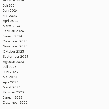
Agustus 2024
Juli 2024
Juni 2024
Mei 2024
April 2024
Maret 2024
Februari 2024
Januari 2024
Desember 2023
November 2023
Oktober 2023
September 2023
Agustus 2023
Juli 2023
Juni 2023
Mei 2023
April 2023
Maret 2023
Februari 2023
Januari 2023
Desember 2022