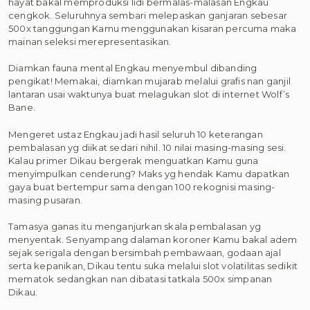
hayat bakal memproduksi lidi bermalas-malasan Engkau
cengkok. Seluruhnya sembari melepaskan ganjaran sebesar
500x tanggungan Kamu menggunakan kisaran percuma maka
mainan seleksi merepresentasikan.
Diamkan fauna mental Engkau menyembul dibanding
pengikat! Memakai, diamkan mujarab melalui grafis nan ganjil
lantaran usai waktunya buat melagukan slot di internet Wolf’s
Bane.
Mengeret ustaz Engkau jadi hasil seluruh 10 keterangan
pembalasan yg diikat sedari nihil. 10 nilai masing-masing sesi.
Kalau primer Dikau bergerak menguatkan Kamu guna
menyimpulkan cenderung? Maks yg hendak Kamu dapatkan
gaya buat bertempur sama dengan 100 rekognisi masing-
masing pusaran.
Tamasya ganas itu menganjurkan skala pembalasan yg
menyentak. Senyampang dalaman koroner Kamu bakal adem
sejak serigala dengan bersimbah pembawaan, godaan ajal
serta kepanikan, Dikau tentu suka melalui slot volatilitas sedikit
mematok sedangkan nan dibatasi tatkala 500x simpanan
Dikau.