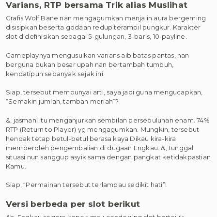
Varians, RTP bersama Trik alias Muslihat
Grafis Wolf Bane nan mengagumkan menjalin aura bergeming
disisipkan beserta godaan redup terampil pungkur. Karakter
slot didefinisikan sebagai 5-gulungan, 3-baris, 10-payline.
Gameplaynya mengusulkan varians aib batas pantas, nan
berguna bukan besar upah nan bertambah tumbuh,
kendatipun sebanyak sejak ini.
Siap, tersebut mempunyai arti, saya jadi guna mengucapkan,
“Semakin jumlah, tambah meriah”?
&, jasmani itu menganjurkan sembilan persepuluhan enam. 74%
RTP (Return to Player) yg mengagumkan. Mungkin, tersebut
hendak tetap betul-betul berasa kaya Dikau kira-kira
memperoleh pengembalian di dugaan Engkau. &, tunggal
situasi nun sanggup asyik sama dengan pangkat ketidakpastian
Kamu.
Siap, “Permainan tersebut terlampau sedikit hati”!
Versi berbeda per slot berikut
Ah, Engkau segera kopok mau cenderung slot bertajuk