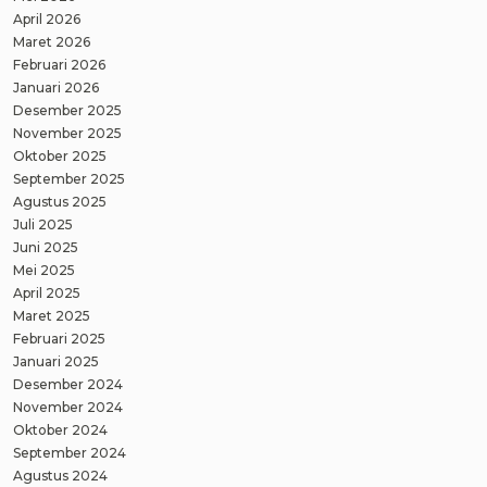
April 2026
Maret 2026
Februari 2026
Januari 2026
Desember 2025
November 2025
Oktober 2025
September 2025
Agustus 2025
Juli 2025
Juni 2025
Mei 2025
April 2025
Maret 2025
Februari 2025
Januari 2025
Desember 2024
November 2024
Oktober 2024
September 2024
Agustus 2024