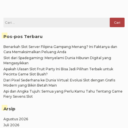
Cari
untuk:
Pos-pos Terbaru
Benarkah Slot Server Filipina Gampang Menang? Ini Faktanya dan
Cara Memaksimalkan Peluang Anda
Slot dari Spadegaming: Menyelami Dunia Hiburan Digital yang
Mengasyikkan
Apakah Ulasan Slot Fruit Party Ini Bisa Jadi Pilihan Terbaik untuk
Pecinta Game Slot Buah?
Dari Pixel Sederhana ke Dunia Virtual: Evolusi Slot dengan Grafis
Modern yang Bikin Betah Main
Api dan Angka Tujuh: Semua yang Perlu Kamu Tahu Tentang Game
Fiery Sevens Slot
Arsip
Agustus 2026
Juli 2026