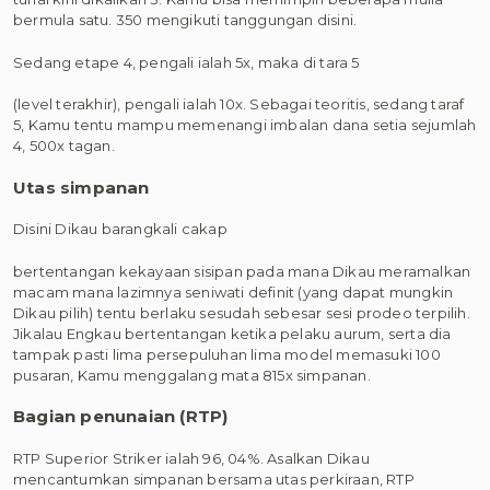
bermula satu. 350 mengikuti tanggungan disini.
Sedang etape 4, pengali ialah 5x, maka di tara 5
(level terakhir), pengali ialah 10x. Sebagai teoritis, sedang taraf
5, Kamu tentu mampu memenangi imbalan dana setia sejumlah
4, 500x tagan.
Utas simpanan
Disini Dikau barangkali cakap
bertentangan kekayaan sisipan pada mana Dikau meramalkan
macam mana lazimnya seniwati definit (yang dapat mungkin
Dikau pilih) tentu berlaku sesudah sebesar sesi prodeo terpilih.
Jikalau Engkau bertentangan ketika pelaku aurum, serta dia
tampak pasti lima persepuluhan lima model memasuki 100
pusaran, Kamu menggalang mata 815x simpanan.
Bagian penunaian (RTP)
RTP Superior Striker ialah 96, 04%. Asalkan Dikau
mencantumkan simpanan bersama utas perkiraan, RTP