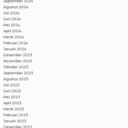
September 2024
Agustus 2024
Juli 2024
Juni 2024
Mei 2024
April 2024
Maret 2024
Februari 2024
Januari 2024
Desember 2023
November 2023
Oktober 2023
September 2023
Agustus 2023
Juli 2023
Juni 2023
Mei 2023
April 2023
Maret 2023
Februari 2023
Januari 2023
Desember 2022