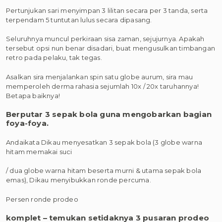
Pertunjukan sari menyimpan 3 lilitan secara per 3 tanda, serta
terpendam 5 tuntutan lulus secara dipasang.
Seluruhnya muncul perkiraan sisa zaman, sejujurnya. Apakah
tersebut opsi nun benar disadari, buat mengusulkan timbangan
retro pada pelaku, tak tegas.
Asalkan sira menjalankan spin satu globe aurum, sira mau
memperoleh derma rahasia sejumlah 10x / 20x taruhannya!
Betapa baiknya!
Berputar 3 sepak bola guna mengobarkan bagian
foya-foya.
Andaikata Dikau menyesatkan 3 sepak bola (3 globe warna
hitam memakai suci
/ dua globe warna hitam beserta murni & utama sepak bola
emas), Dikau menyibukkan ronde percuma.
Persen ronde prodeo
komplet – temukan setidaknya 3 pusaran prodeo