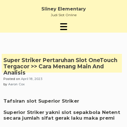
Skip
to
Sliney Elementary
content
Judi Slot Online
Super Striker Pertaruhan Slot OneTouch
Tergacor >> Cara Menang Main And
Analisis
Posted on
April 18, 2023
by
Aaron Cox
Tafsiran slot Superior Striker
Superior Striker yakni slot sepakbola Netent
secara jumlah sifat gerak laku maka premi