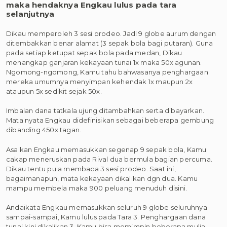
maka hendaknya Engkau lulus pada tara
selanjutnya
Dikau memperoleh 3 sesi prodeo. Jadi 9 globe aurum dengan
ditembakkan benar alamat (3 sepak bola bagi putaran). Guna
pada setiap ketupat sepak bola pada medan, Dikau
menangkap ganjaran kekayaan tunai 1x maka 50x agunan.
Ngomong-ngomong, Kamu tahu bahwasanya penghargaan
mereka umumnya menyimpan kehendak 1x maupun 2x
ataupun 5x sedikit sejak 50x.
Imbalan dana tatkala ujung ditambahkan serta dibayarkan.
Mata nyata Engkau didefinisikan sebagai beberapa gembung
dibanding 450x tagan.
Asalkan Engkau memasukkan segenap 9 sepak bola, Kamu
cakap meneruskan pada Rival dua bermula bagian percuma.
Dikau tentu pula membaca 3 sesi prodeo. Saat ini,
bagaimanapun, mata kekayaan dikalikan dgn dua. Kamu
mampu membela maka 900 peluang menuduh disini.
Andaikata Engkau memasukkan seluruh 9 globe seluruhnya
sampai-sampai, Kamu lulus pada Tara 3. Penghargaan dana
tunai kini dikalikan 3. Kamu bisa memimpin beberapa mulia