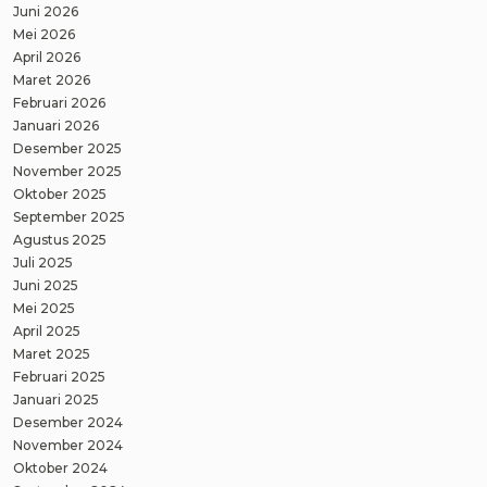
Juni 2026
Mei 2026
April 2026
Maret 2026
Februari 2026
Januari 2026
Desember 2025
November 2025
Oktober 2025
September 2025
Agustus 2025
Juli 2025
Juni 2025
Mei 2025
April 2025
Maret 2025
Februari 2025
Januari 2025
Desember 2024
November 2024
Oktober 2024