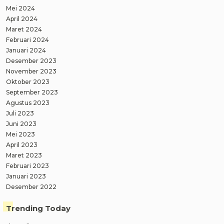
Mei 2024
April 2024
Maret 2024
Februari 2024
Januari 2024
Desember 2023
November 2023
Oktober 2023
September 2023
Agustus 2023
Juli 2023
Juni 2023
Mei 2023
April 2023
Maret 2023
Februari 2023
Januari 2023
Desember 2022
Trending Today