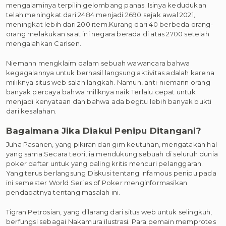
mengalaminya terpilih gelombang panas. Isinya kedudukan
telah meningkat dari 2484 menjadi 2690 sejak awal 2021,
meningkat lebih dari 200 item.Kurang dari 40 berbeda orang-
orang melakukan saat ini negara berada di atas 2700 setelah
mengalahkan Carlsen.
Niemann mengklaim dalam sebuah wawancara bahwa
kegagalannya untuk berhasil langsung aktivitas adalah karena
miliknya situs web salah langkah. Namun, anti-niemann orang
banyak percaya bahwa miliknya naik Terlalu cepat untuk
menjadi kenyataan dan bahwa ada begitu lebih banyak bukti
dari kesalahan.
Bagaimana Jika Diakui Penipu Ditangani?
Juha Pasanen, yang pikiran dari gim keutuhan, mengatakan hal
yang sama.Secara teori, ia mendukung sebuah di seluruh dunia
poker daftar untuk yang paling kritis mencuri pelanggaran.
Yang terus berlangsung Diskusi tentang Infamous penipu pada
ini semester World Series of Poker menginformasikan
pendapatnya tentang masalah ini.
Tigran Petrosian, yang dilarang dari situs web untuk selingkuh,
berfungsi sebagai Nakamura ilustrasi. Para pemain memprotes