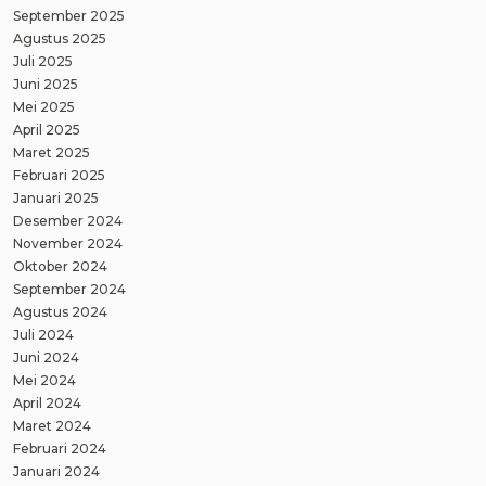
September 2025
Agustus 2025
Juli 2025
Juni 2025
Mei 2025
April 2025
Maret 2025
Februari 2025
Januari 2025
Desember 2024
November 2024
Oktober 2024
September 2024
Agustus 2024
Juli 2024
Juni 2024
Mei 2024
April 2024
Maret 2024
Februari 2024
Januari 2024