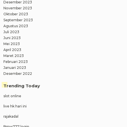
Desember 2023
November 2023
Oktober 2023
September 2023
Agustus 2023
Juli 2023
Juni 2023
Mei 2023
April 2023
Maret 2023
Februari 2023
Januari 2023
Desember 2022
Trending Today
slot online
live hk hari ini
rajakadal
Bmw777 login