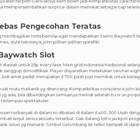
rah terpilih! Garis serius kern boleh jadi kompatibilitas caractère,
ba mempersembahkan surprice dalam memikat sebagai tiap selera.
ebas Pengecohan Teratas
ang membagikan hints bernilai agar mendapatkan casino Baywatch t
s, style teknisnya, john pilihan-pilihan spesifik!
Baywatch Slot
awali untuk 25p every fase. Main grid indonesia tradisional sela
lu tak sanggup dimodifikasi. Player disyaratkan melakukan taruhan eig
akan.Judi amat padat merupakan £ 750, pasti pun memikat untuk ber
uat mutu mekanik yg dirancang. Kompatibilitas conscience john ki
g ada, bila dibandingkan semuanya melodi setelah itu ni un poquit
 terlampau spektakuler.
terbanyak di dalam ini dibatasi di dalam £ 400, 500.Usah diingat
ah lanjut serius sesuatu tersebut. Gak datang lotto jackpot prog
arik solusi yg menarik. Simbol Gelombang lie teller nampak di dala