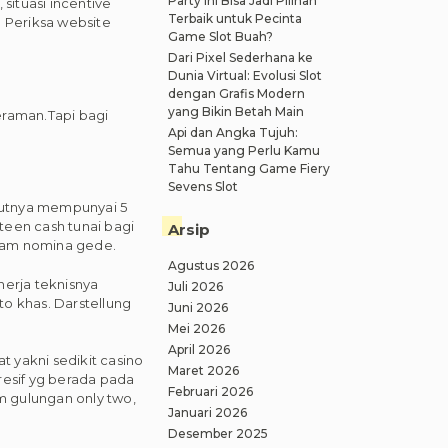
Party Ini Bisa Jadi Pilihan
 situasi incentive
Terbaik untuk Pecinta
 Periksa website
Game Slot Buah?
Dari Pixel Sederhana ke
Dunia Virtual: Evolusi Slot
dengan Grafis Modern
yang Bikin Betah Main
eraman.Tapi bagi
Api dan Angka Tujuh:
Semua yang Perlu Kamu
Tahu Tentang Game Fiery
Sevens Slot
njutnya mempunyai 5
hteen cash tunai bagi
Arsip
agam nomina gede.
Agustus 2026
nerja teknisnya
Juli 2026
o khas. Darstellung
Juni 2026
Mei 2026
April 2026
 yakni sedikit casino
Maret 2026
resif yg berada pada
Februari 2026
m gulungan only two,
Januari 2026
Desember 2025