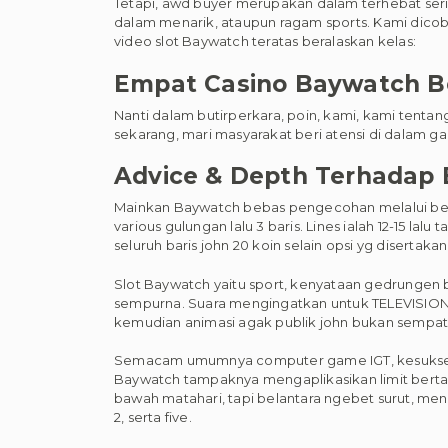
Tetapi, awd buyer merupakan dalam terhebat serius a
dalam menarik, ataupun ragam sports. Kami dico
video slot Baywatch teratas beralaskan kelas:
Empat Casino Baywatch B
Nanti dalam butirperkara, poin, kami, kami tent
sekarang, mari masyarakat beri atensi di dalam game
Advice & Depth Terhadap 
Mainkan Baywatch bebas pengecohan melalui bet di
various gulungan lalu 3 baris. Lines ialah 12-15 la
seluruh baris john 20 koin selain opsi yg disert
Slot Baywatch yaitu sport, kenyataan gedrungen b
sempurna. Suara mengingatkan untuk TELEVISION y
kemudian animasi agak publik john bukan sempat
Semacam umumnya computer game IGT, kesuksessan 
Baywatch tampaknya mengaplikasikan limit bertamb
bawah matahari, tapi belantara ngebet surut, men
2, serta five.