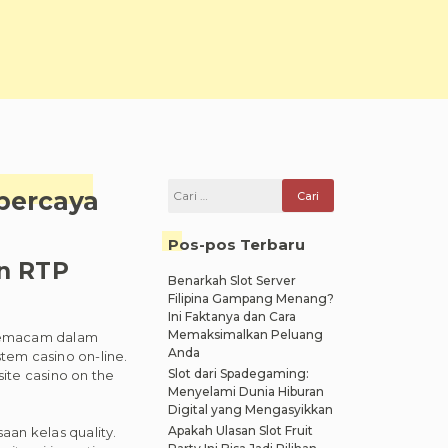
Cari
percaya
untuk:
Pos-pos Terbaru
an RTP
Benarkah Slot Server
Filipina Gampang Menang?
Ini Faktanya dan Cara
Memaksimalkan Peluang
 Semacam dalam
Anda
tem casino on-line.
Slot dari Spadegaming:
te casino on the
Menyelami Dunia Hiburan
Digital yang Mengasyikkan
Apakah Ulasan Slot Fruit
an kelas quality.