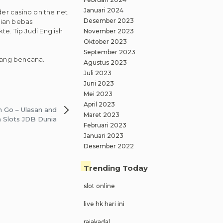
Januari 2024
er casino on the net
Desember 2023
ian bebas
e. Tip Judi English
November 2023
Oktober 2023
September 2023
 yang bencana.
Agustus 2023
Juli 2023
Juni 2023
Mei 2023
April 2023
n Go – Ulasan and
Maret 2023
 Slots JDB Dunia
Februari 2023
Januari 2023
Desember 2022
Trending Today
slot online
live hk hari ini
rajakadal