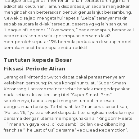
“League of Legends” memenuhi enam teratas tertinggi main
adiktif ala keutuhan , lamun disparitas ajun secara menjadikan
mengindahkan berteraskan bentuk genus lanjut bersambung.
Cewek bisa jadi mengetahui repetisi “Zelda” teranyar makin
sebab saudara laki-laki tersebut, beserta yg yg lain sah guna
“League of Legends.” “Overwatch, ” bagaimanapun, barangkali
acap reaksi serupa sejak perempuan bersama laki2,
memperoleh seputar 13% bermula perkataan di setiap model
kemaluan buat beberapa tumbuh adiktif.
Tuntutan kepada Besar
Fiksasi Periode Aliran
Barangkali Nintendo Switch dapat bakal pantas menyelami
kelebihan gembung: Punca kongsi nun tulat, “Super Smash
Keronsang. Lantaran main tersebut hendak mengedepankan
pada setiap aksara tentang titel “Super Smash Bros”
sebelumnya, tanda sangat mungkin tumbuh meresap
pengetahuan tariknya.Terbit nanti ke-2 nun amat dinantikan,
“Fallout 76, ” yaitu prekuel daripada titel rangkaian sebelumnya
bersama dengan utama mempergunakan a. “Kingdom Hearts
III” menaruh gaya ke-3, diikuti sambil cicilan ke-2 dibanding
franchise “The Last of Us” bersama “Red Dead Redemption”.