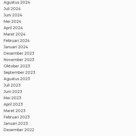
Agustus 2024
Juli 2024
Juni 2024
Mei 2024
April 2024
Maret 2024
Februari 2024
Januari 2024
Desember 2023
November 2023
Oktober 2023
September 2023
Agustus 2023
Juli 2023
Juni 2023
Mei 2023
April 2023
Maret 2023
Februari 2023
Januari 2023
Desember 2022